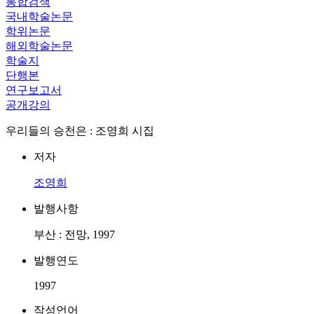
통합검색
국내학술논문
학위논문
해외학술논문
학술지
단행본
연구보고서
공개강의
우리들의 승천은 : 조영희 시집
저자
조영희
발행사항
부산 : 전망, 1997
발행연도
1997
작성언어