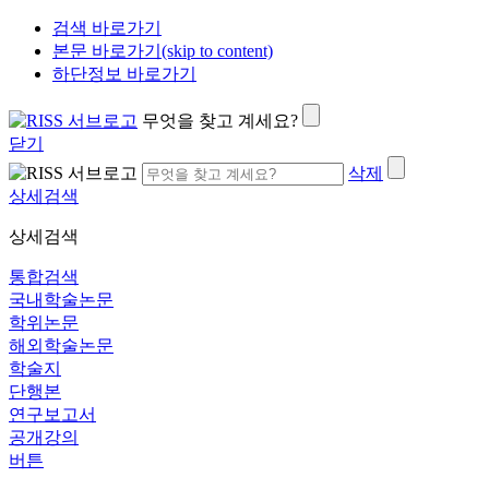
검색 바로가기
본문 바로가기(skip to content)
하단정보 바로가기
무엇을 찾고 계세요?
닫기
삭제
상세검색
상세검색
통합검색
국내학술논문
학위논문
해외학술논문
학술지
단행본
연구보고서
공개강의
버튼