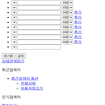
추가
추가
추가
추가
추가
추가
추가
상세검색닫기
최근검색어
최근검색어 옵션
전체삭제
자동저장끄기
인기검색어