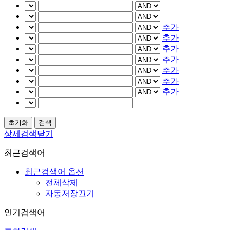
추가
추가
추가
추가
추가
추가
추가
상세검색닫기
최근검색어
최근검색어 옵션
전체삭제
자동저장끄기
인기검색어