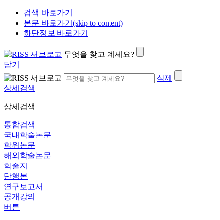
검색 바로가기
본문 바로가기(skip to content)
하단정보 바로가기
무엇을 찾고 계세요?
닫기
삭제
상세검색
상세검색
통합검색
국내학술논문
학위논문
해외학술논문
학술지
단행본
연구보고서
공개강의
버튼