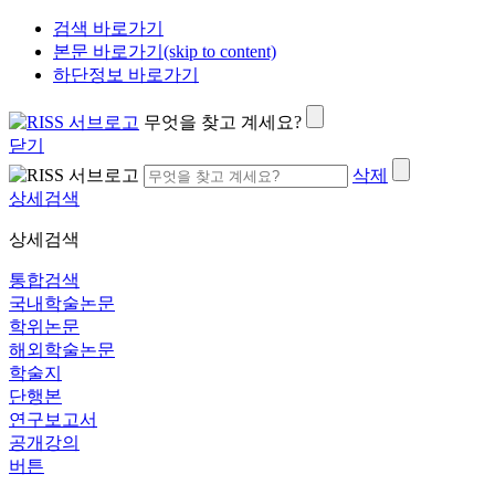
검색 바로가기
본문 바로가기(skip to content)
하단정보 바로가기
무엇을 찾고 계세요?
닫기
삭제
상세검색
상세검색
통합검색
국내학술논문
학위논문
해외학술논문
학술지
단행본
연구보고서
공개강의
버튼