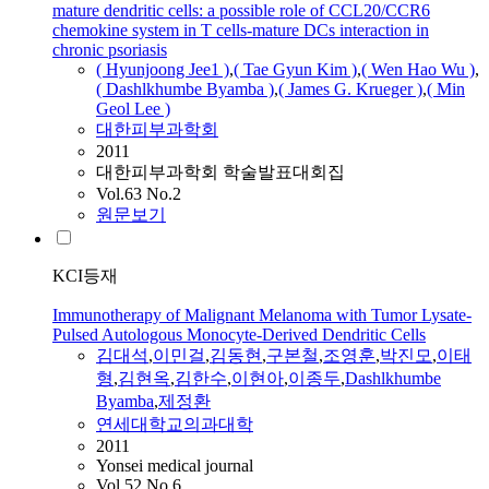
mature dendritic cells: a possible role of CCL20/CCR6
chemokine system in T cells-mature DCs interaction in
chronic psoriasis
( Hyunjoong Jee1 )
,
( Tae Gyun Kim )
,
( Wen Hao Wu )
,
(
Dashlkhumbe
Byamba
)
,
( James G. Krueger )
,
( Min
Geol Lee )
대한피부과학회
2011
대한피부과학회 학술발표대회집
Vol.63 No.2
원문보기
KCI등재
Immunotherapy of Malignant Melanoma with Tumor Lysate-
Pulsed Autologous Monocyte-Derived Dendritic Cells
김대석
,
이민걸
,
김동현
,
구본철
,
조영훈
,
박진모
,
이태
형
,
김현옥
,
김한수
,
이현아
,
이종두
,
Dashlkhumbe
Byamba
,
제정환
연세대학교의과대학
2011
Yonsei medical journal
Vol.52 No.6