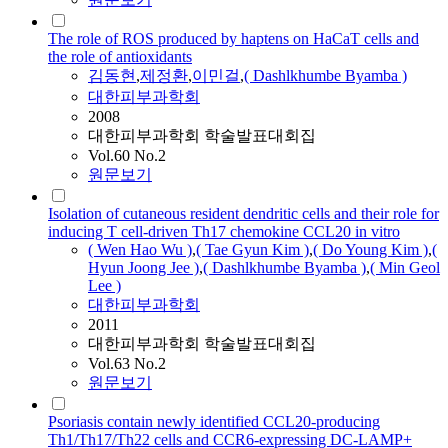
The role of ROS produced by haptens on HaCaT cells and
the role of antioxidants
김동현
,
제정환
,
이민걸
,
(
Dashlkhumbe
Byamba
)
대한피부과학회
2008
대한피부과학회 학술발표대회집
Vol.60 No.2
원문보기
Isolation of cutaneous resident dendritic cells and their role for
inducing T cell-driven Th17 chemokine CCL20 in vitro
( Wen Hao Wu )
,
( Tae Gyun Kim )
,
( Do Young Kim )
,
(
Hyun Joong Jee )
,
(
Dashlkhumbe
Byamba
)
,
( Min Geol
Lee )
대한피부과학회
2011
대한피부과학회 학술발표대회집
Vol.63 No.2
원문보기
Psoriasis contain newly identified CCL20-producing
Th1/Th17/Th22 cells and CCR6-expressing DC-LAMP+