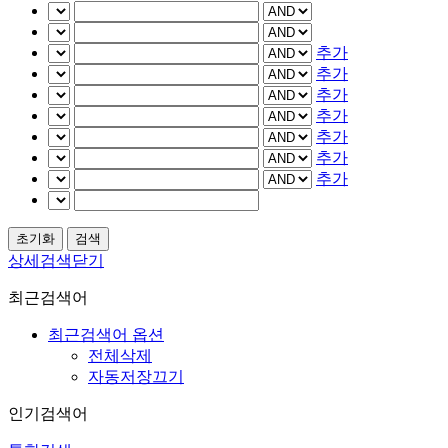
추가
추가
추가
추가
추가
추가
추가
상세검색닫기
최근검색어
최근검색어 옵션
전체삭제
자동저장끄기
인기검색어