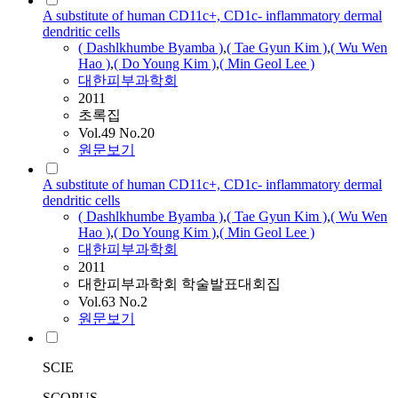
A substitute of human CD11c+, CD1c- inflammatory dermal
dendritic cells
(
Dashlkhumbe
Byamba
)
,
( Tae Gyun Kim )
,
( Wu Wen
Hao )
,
( Do Young Kim )
,
( Min Geol Lee )
대한피부과학회
2011
초록집
Vol.49 No.20
원문보기
A substitute of human CD11c+, CD1c- inflammatory dermal
dendritic cells
(
Dashlkhumbe
Byamba
)
,
( Tae Gyun Kim )
,
( Wu Wen
Hao )
,
( Do Young Kim )
,
( Min Geol Lee )
대한피부과학회
2011
대한피부과학회 학술발표대회집
Vol.63 No.2
원문보기
SCIE
SCOPUS