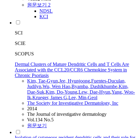
원문보기
2
NDSL
KCI
SCI
SCIE
SCOPUS
Dermal Clusters of Mature Dendritic Cells and T Cells Are
Associated with the CCL20/CCR6 Chemokine System in
Chronic Psoriasis
Kim, Tae-Gyun
,
Jee, Hyunjoong
,
Fuentes-Duculan,
Judilyn
,
Wu, Wen Hao
,
Byamba
,
Dashlkhumbe
,
Kim,
Dae-Suk
,
Kim, Do-Young
,
Lew, Dae-Hyun
,
Yang, Woo-
Ik
,
Krueger, James G
,
Lee, Min-Geol
The Society for Investigative Dermatology, Inc
2014
The Journal of investigative dermatology
Vol.134 No.5
원문보기
Isolation of cutaneous resident dendritic cells and their role for