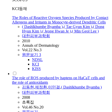
KCI등재
The Roles of Reactive Oxygen Species Produced by Contact
Allergens and Irritants in Monocyte-derived Dendritic Cells
(
Dashlkhumbe
Byamba
)
,
( Tae Gyun Kim )
,
( Dong
Hyun Kim )
,
( Jeong Hwan Je )
,
( Min Geol Lee )
대한피부과학회
2010
Annals of Dermatology
Vol.22 No.3
원문보기
3
NDSL
KCI
KISS
The role of ROS produced by haptens on HaCaT cells and
the role of antioxidants
김동현
,
제정환
,
이민걸
,
(
Dashlkhumbe
Byamba
)
대한피부과학회
2008
초록집
Vol.46 No.20
원문보기