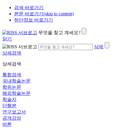
검색 바로가기
본문 바로가기(skip to content)
하단정보 바로가기
무엇을 찾고 계세요?
닫기
삭제
상세검색
상세검색
통합검색
국내학술논문
학위논문
해외학술논문
학술지
단행본
연구보고서
공개강의
버튼