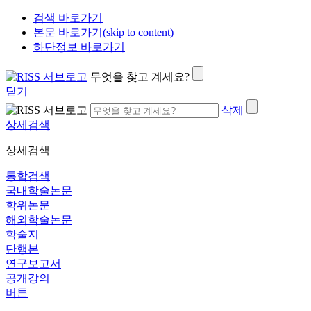
검색 바로가기
본문 바로가기(skip to content)
하단정보 바로가기
무엇을 찾고 계세요?
닫기
삭제
상세검색
상세검색
통합검색
국내학술논문
학위논문
해외학술논문
학술지
단행본
연구보고서
공개강의
버튼