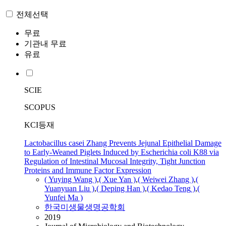
전체선택
무료
기관내 무료
유료
SCIE
SCOPUS
KCI등재
Lactobacillus casei Zhang Prevents Jejunal Epithelial Damage
to Early-Weaned Piglets Induced by Escherichia coli K88 via
Regulation of Intestinal Mucosal Integrity, Tight Junction
Proteins and Immune Factor Expression
( Yuying Wang )
,
( Xue Yan )
,
( Weiwei Zhang )
,
(
Yuanyuan Liu )
,
( Deping Han )
,
(
Kedao
Teng
)
,
(
Yunfei Ma )
한국미생물생명공학회
2019