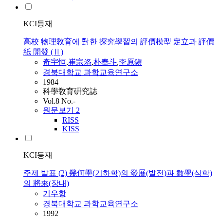
KCI등재
高校 物理敎育에 對한 探究學習의 評價模型 定立과 評價
紙 開發 (Ⅱ)
奇宇恒
,
崔宗洛
,
朴奉斗
,
李原鎭
경북대학교 과학교육연구소
1984
科學敎育硏究誌
Vol.8 No.-
원문보기
2
RISS
KISS
KCI등재
주제 발표 (2) 幾何學(기하학)의 發展(발전)과 數學(삭학)
의 將來(장내)
기우
항
경북대학교 과학교육연구소
1992