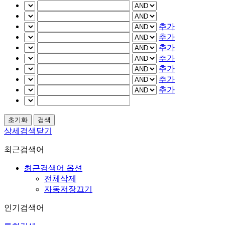
추가
추가
추가
추가
추가
추가
추가
상세검색닫기
최근검색어
최근검색어 옵션
전체삭제
자동저장끄기
인기검색어