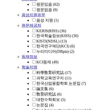
원문있음
(62)
원문없음
(9)
음성지원유무
음성 지원
(1)
원문제공처
KERIS(RISS)
(36)
한국학술정보(KISS)
(30)
KISTI(NDSL)
(13)
한국연구재단(KCI)
(6)
누리미디어(DBpia)
(2)
등재정보
KCI등재
(49)
학술지명
科學敎育硏究誌
(17)
과학교육연구지
(11)
한국산업융합학회 논문집
(7)
論文集
(6)
敎育硏究誌
(6)
대한수학회보
(5)
논문집
(4)