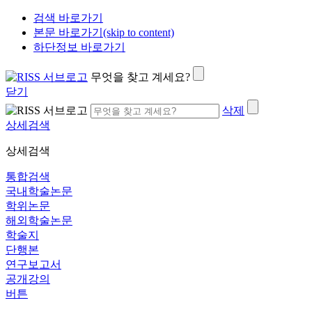
검색 바로가기
본문 바로가기(skip to content)
하단정보 바로가기
무엇을 찾고 계세요?
닫기
삭제
상세검색
상세검색
통합검색
국내학술논문
학위논문
해외학술논문
학술지
단행본
연구보고서
공개강의
버튼