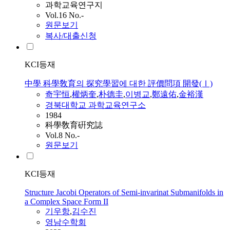
과학교육연구지
Vol.16 No.-
원문보기
복사/대출신청
KCI등재
中學 科學敎育의 探究學習에 대한 評價問項 開發(Ⅰ)
奇宇恒
,
權炳奎
,
朴德圭
,
이병교
,
鄭遠佑
,
金裕漢
경북대학교 과학교육연구소
1984
科學敎育硏究誌
Vol.8 No.-
원문보기
KCI등재
Structure Jacobi Operators of Semi-invarinat Submanifolds in
a Complex Space Form II
기우
항
,
김수진
영남수학회