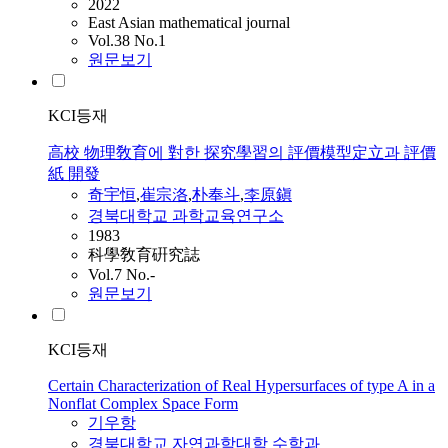
2022
East Asian mathematical journal
Vol.38 No.1
원문보기
KCI등재
高校 物理敎育에 對한 探究學習의 評價模型定立과 評價
紙 開發
奇宇恒
,
崔宗洛
,
朴奉斗
,
李原鎭
경북대학교 과학교육연구소
1983
科學敎育硏究誌
Vol.7 No.-
원문보기
KCI등재
Certain Characterization of Real Hypersurfaces of type A in a
Nonflat Complex Space Form
기우
항
경북대학교 자연과학대학 수학과