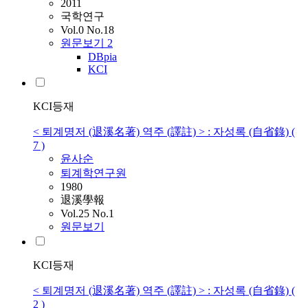
2011
국학연구
Vol.0 No.18
원문보기
2
DBpia
KCI
KCI등재
< 퇴계명저 (退溪名著) 역주 (譯註) > : 자성록 (自省錄) (
7 )
윤
사순
퇴계학연구원
1980
退溪學報
Vol.25 No.1
원문보기
KCI등재
< 퇴계명저 (退溪名著) 역주 (譯註) > : 자성록 (自省錄) (
2 )