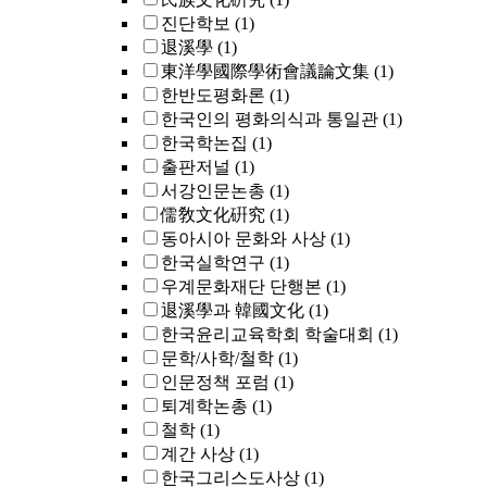
진단학보
(1)
退溪學
(1)
東洋學國際學術會議論文集
(1)
한반도평화론
(1)
한국인의 평화의식과 통일관
(1)
한국학논집
(1)
출판저널
(1)
서강인문논총
(1)
儒敎文化硏究
(1)
동아시아 문화와 사상
(1)
한국실학연구
(1)
우계문화재단 단행본
(1)
退溪學과 韓國文化
(1)
한국윤리교육학회 학술대회
(1)
문학/사학/철학
(1)
인문정책 포럼
(1)
퇴계학논총
(1)
철학
(1)
계간 사상
(1)
한국그리스도사상
(1)