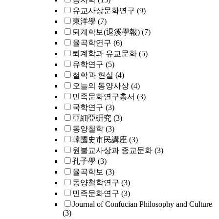
유교사상문화연구
(9)
東洋學
(7)
퇴계학보(退溪學報)
(7)
율곡학연구
(6)
퇴계학과 유교문화
(5)
유학연구
(5)
철학과 현실
(4)
오늘의 동양사상
(4)
민족문화연구총서
(3)
국학연구
(3)
亞細亞硏究
(3)
동양철학
(3)
韓國史市民講座
(3)
원불교사상과 종교문화
(3)
孔子學
(3)
율곡학보
(3)
동양철학연구
(3)
민족문화연구
(3)
Journal of Confucian Philosophy and Culture
(3)