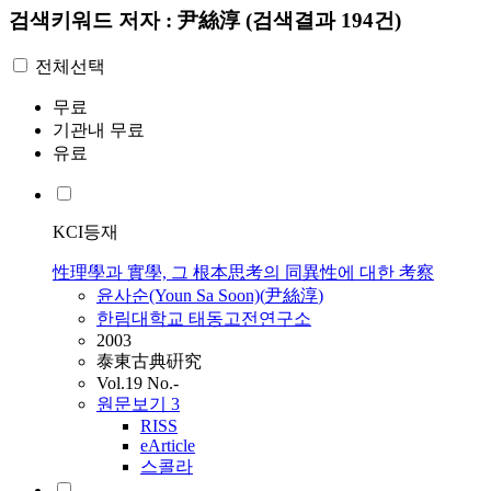
검색키워드
저자 : 尹絲淳
(검색결과 194건)
전체선택
무료
기관내 무료
유료
KCI등재
性理學과 實學, 그 根本思考의 同異性에 대한 考察
윤
사순
(Youn Sa Soon)(
尹絲淳
)
한림대학교 태동고전연구소
2003
泰東古典硏究
Vol.19 No.-
원문보기
3
RISS
eArticle
스콜라