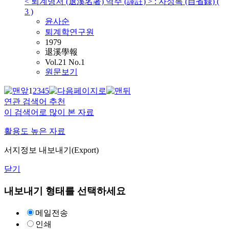
< 퇴계명저 (退溪名著) 역주 (譯註) > : 자성록 (自省錄) (
3 )
윤
사순
퇴계학연구원
1979
退溪學報
Vol.21 No.1
원문보기
1
2
3
4
5
연관 검색어 추천
이 검색어로 많이 본 자료
활용도 높은 자료
서지정보 내보내기(Export)
닫기
내보내기 형태를 선택하세요
메일전송
인쇄