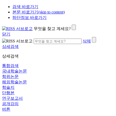
검색 바로가기
본문 바로가기(skip to content)
하단정보 바로가기
무엇을 찾고 계세요?
닫기
삭제
상세검색
상세검색
통합검색
국내학술논문
학위논문
해외학술논문
학술지
단행본
연구보고서
공개강의
버튼