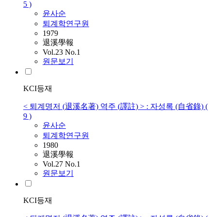
5 )
윤
사순
퇴계학연구원
1979
退溪學報
Vol.23 No.1
원문보기
KCI등재
< 퇴계명저 (退溪名著) 역주 (譯註) > : 자성록 (自省錄) (
9 )
윤
사순
퇴계학연구원
1980
退溪學報
Vol.27 No.1
원문보기
KCI등재