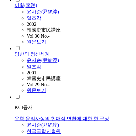
이황(李滉)
윤
사순
(
尹絲淳
)
일조각
2002
韓國史市民講座
Vol.30 No.-
원문보기
양반의 정신세계
윤
사순
(
尹絲淳
)
일조각
2001
韓國史市民講座
Vol.29 No.-
원문보기
KCI등재
유학 윤리사상의 현대적 변환에 대한 한 구상
윤
사순
(
尹絲淳
)
한국국학진흥원