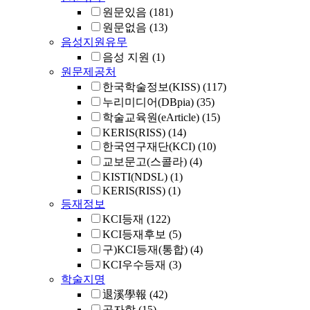
원문있음
(181)
원문없음
(13)
음성지원유무
음성 지원
(1)
원문제공처
한국학술정보(KISS)
(117)
누리미디어(DBpia)
(35)
학술교육원(eArticle)
(15)
KERIS(RISS)
(14)
한국연구재단(KCI)
(10)
교보문고(스콜라)
(4)
KISTI(NDSL)
(1)
KERIS(RISS)
(1)
등재정보
KCI등재
(122)
KCI등재후보
(5)
구)KCI등재(통합)
(4)
KCI우수등재
(3)
학술지명
退溪學報
(42)
공자학
(15)