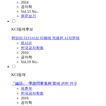
2024
공자학
Vol.53 No.-
원문보기
KCI등재후보
현암의 다산사상 이해에 적용된 시각문제
윤사순
한국공자학회
2010
공자학
Vol.19 No.-
KCI등재
『論語』 ‘季路問事鬼神’章에 관한 연구
유흔우
한국공자학회
2016
공자학