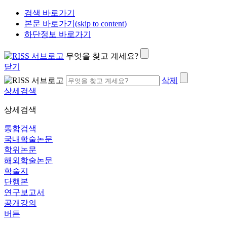
검색 바로가기
본문 바로가기(skip to content)
하단정보 바로가기
무엇을 찾고 계세요?
닫기
삭제
상세검색
상세검색
통합검색
국내학술논문
학위논문
해외학술논문
학술지
단행본
연구보고서
공개강의
버튼