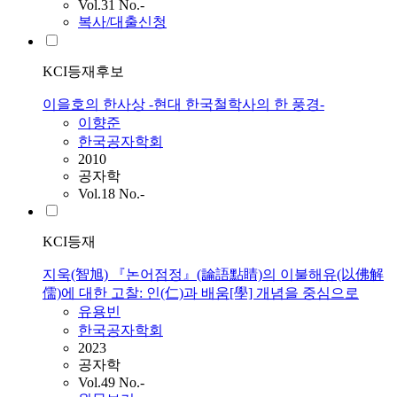
Vol.31 No.-
복사/대출신청
KCI등재후보
이을호의 한사상 -현대 한국철학사의 한 풍경-
이향준
한국공자학회
2010
공자학
Vol.18 No.-
KCI등재
지욱(智旭) 『논어점정』(論語點睛)의 이불해유(以佛解
儒)에 대한 고찰: 인(仁)과 배움[學] 개념을 중심으로
유용빈
한국공자학회
2023
공자학
Vol.49 No.-