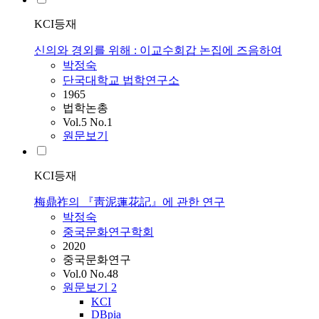
KCI등재
신의와 경외를 위해 : 이교수회갑 논집에 즈음하여
박정숙
단국대학교 법학연구소
1965
법학논총
Vol.5 No.1
원문보기
KCI등재
梅鼎祚의 『靑泥蓮花記』에 관한 연구
박정숙
중국문화연구학회
2020
중국문화연구
Vol.0 No.48
원문보기
2
KCI
DBpia