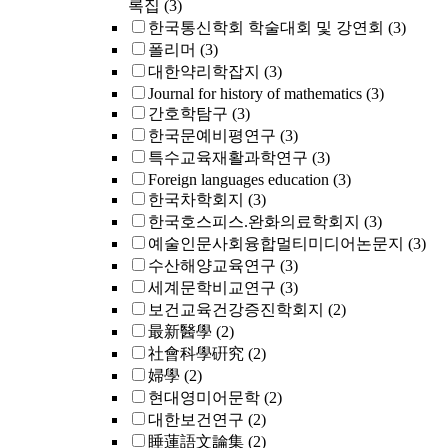
록집
(3)
한국통신학회 학술대회 및 강연회
(3)
폴리머
(3)
대한약리학잡지
(3)
Journal for history of mathematics
(3)
간호학탐구
(3)
한국문예비평연구
(3)
특수교육재활과학연구
(3)
Foreign languages education
(3)
한국차학회지
(3)
한국호스피스.완화의료학회지
(3)
예술인문사회융합멀티미디어논문지
(3)
수산해양교육연구
(3)
세계문학비교연구
(3)
보건교육건강증진학회지
(2)
最新醫學
(2)
社會科學硏究
(2)
婦學
(2)
현대영미어문학
(2)
대한보건연구
(2)
睡蓮語文論集
(2)