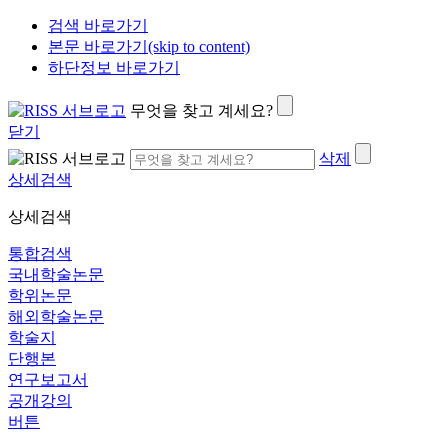
검색 바로가기
본문 바로가기(skip to content)
하단정보 바로가기
무엇을 찾고 계세요?
닫기
삭제
상세검색
상세검색
통합검색
국내학술논문
학위논문
해외학술논문
학술지
단행본
연구보고서
공개강의
버튼