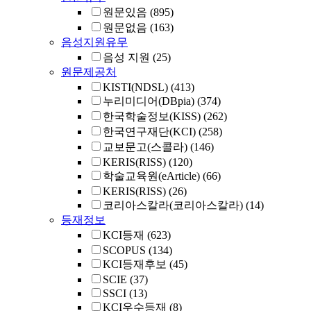
원문있음
(895)
원문없음
(163)
음성지원유무
음성 지원
(25)
원문제공처
KISTI(NDSL)
(413)
누리미디어(DBpia)
(374)
한국학술정보(KISS)
(262)
한국연구재단(KCI)
(258)
교보문고(스콜라)
(146)
KERIS(RISS)
(120)
학술교육원(eArticle)
(66)
KERIS(RISS)
(26)
코리아스칼라(코리아스칼라)
(14)
등재정보
KCI등재
(623)
SCOPUS
(134)
KCI등재후보
(45)
SCIE
(37)
SSCI
(13)
KCI우수등재
(8)