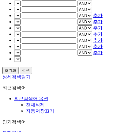
추가
추가
추가
추가
추가
추가
추가
상세검색닫기
최근검색어
최근검색어 옵션
전체삭제
자동저장끄기
인기검색어