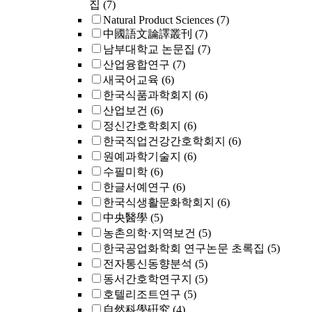
집
(7)
Natural Product Sciences
(7)
中國語文論譯叢刊
(7)
남부대학교 논문집
(7)
산업융합연구
(7)
새국어교육
(6)
한국식품과학회지
(6)
산업보건
(6)
정신간호학회지
(6)
한국직업건강간호학회지
(6)
원예과학기술지
(6)
수필미학
(6)
한글서예연구
(6)
한국식생활문화학회지
(6)
中央醫學
(5)
농촌의학·지역보건
(5)
한국공업화학회 연구논문 초록집
(5)
전자통신동향분석
(5)
동서간호학연구지
(5)
호텔리조트연구
(5)
自然科學硏究
(4)