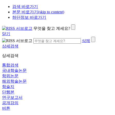
검색 바로가기
본문 바로가기(skip to content)
하단정보 바로가기
무엇을 찾고 계세요?
닫기
삭제
상세검색
상세검색
통합검색
국내학술논문
학위논문
해외학술논문
학술지
단행본
연구보고서
공개강의
버튼