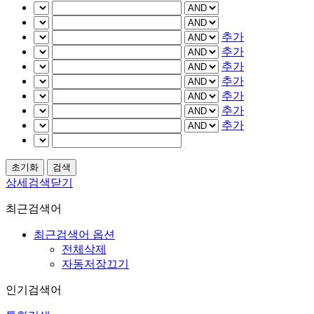
추가
추가
추가
추가
추가
추가
추가
상세검색닫기
최근검색어
최근검색어 옵션
전체삭제
자동저장끄기
인기검색어