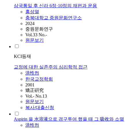
삼국통일 후 신라 6정·10정의 재편과 운용
홍성
열
충북대학교 중원문화연구소
2024
중원문화연구
Vol.33 No.-
원문보기
KCI등재
교정에 대한 실존주의 심리학적 접근
洪性烈
한국교정학회
2001
矯正硏究
Vol.- No.13
원문보기
복사/대출신청
Aspirin 을 水溶液으로 경구투여 했을 때 그 吸收와 소멸
洪性烈