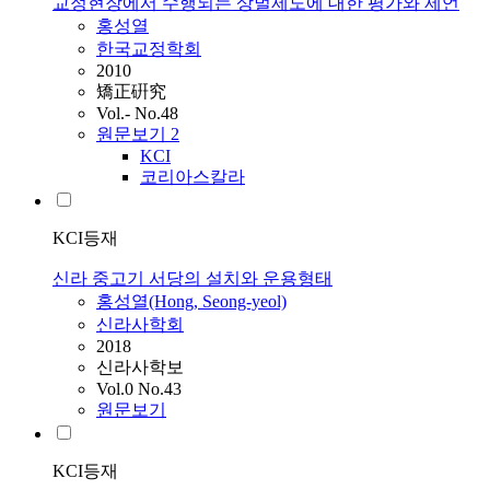
교정현장에서 수행되는 상벌제도에 대한 평가와 제언
홍성
열
한국교정학회
2010
矯正硏究
Vol.- No.48
원문보기
2
KCI
코리아스칼라
KCI등재
신라 중고기 서당의 설치와 운용형태
홍성
열
(Hong, Seong-yeol)
신라사학회
2018
신라사학보
Vol.0 No.43
원문보기
KCI등재