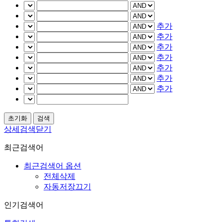
추가
추가
추가
추가
추가
추가
추가
상세검색닫기
최근검색어
최근검색어 옵션
전체삭제
자동저장끄기
인기검색어