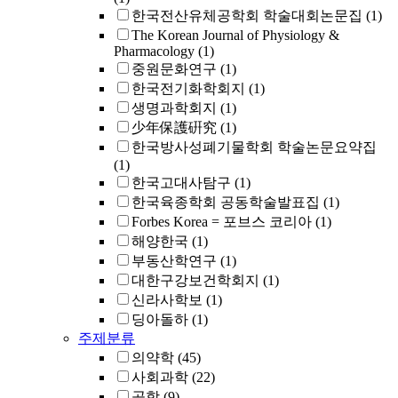
한국전산유체공학회 학술대회논문집
(1)
The Korean Journal of Physiology &
Pharmacology
(1)
중원문화연구
(1)
한국전기화학회지
(1)
생명과학회지
(1)
少年保護硏究
(1)
한국방사성폐기물학회 학술논문요약집
(1)
한국고대사탐구
(1)
한국육종학회 공동학술발표집
(1)
Forbes Korea = 포브스 코리아
(1)
해양한국
(1)
부동산학연구
(1)
대한구강보건학회지
(1)
신라사학보
(1)
딩아돌하
(1)
주제분류
의약학
(45)
사회과학
(22)
공학
(9)