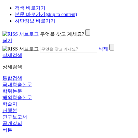
검색 바로가기
본문 바로가기(skip to content)
하단정보 바로가기
무엇을 찾고 계세요?
닫기
삭제
상세검색
상세검색
통합검색
국내학술논문
학위논문
해외학술논문
학술지
단행본
연구보고서
공개강의
버튼