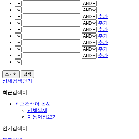
추가
추가
추가
추가
추가
추가
추가
상세검색닫기
최근검색어
최근검색어 옵션
전체삭제
자동저장끄기
인기검색어