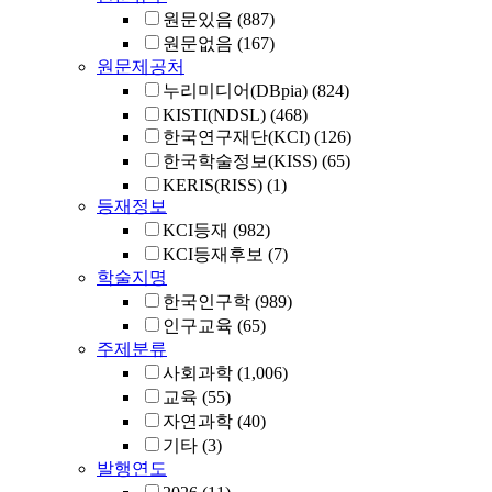
원문있음
(887)
원문없음
(167)
원문제공처
누리미디어(DBpia)
(824)
KISTI(NDSL)
(468)
한국연구재단(KCI)
(126)
한국학술정보(KISS)
(65)
KERIS(RISS)
(1)
등재정보
KCI등재
(982)
KCI등재후보
(7)
학술지명
한국인구학
(989)
인구교육
(65)
주제분류
사회과학
(1,006)
교육
(55)
자연과학
(40)
기타
(3)
발행연도