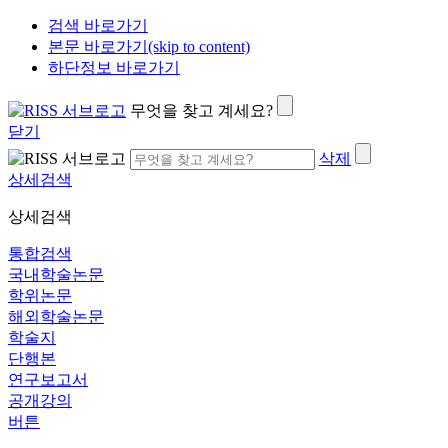
검색 바로가기
본문 바로가기(skip to content)
하단정보 바로가기
무엇을 찾고 계세요?
닫기
삭제
상세검색
상세검색
통합검색
국내학술논문
학위논문
해외학술논문
학술지
단행본
연구보고서
공개강의
버튼