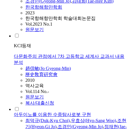
조경민
(
Gyeong-Min
Jo
)
,
김태희(Tae-Hee Kim)
한국항해항만학회
2023
한국항해항만학회 학술대회논문집
Vol.2023 No.1
원문보기
KCI등재
다문화주의 관점에서 7차 고등학교 세계사 교과서 내용
분석
趙倞敏
(
Jo
Gyeong-Min
)
歷史敎育硏究會
2010
역사교육
Vol.114 No.-
원문보기
복사/대출신청
아두이노를 이용한 수중탐사로봇 구현
최덕규(Duk-Kyu Choi)
,
우효상(Hyo-Sang Woo)
,
조현
기(Hyeon-Gi
Jo
)
,
조경민
(
Gyeong-Min
Jo
)
,
정재현(Jae-