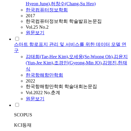
Hyeon Jung)
,
허창수(Chang-Su Heo)
한국컴퓨터정보학회
2017
한국컴퓨터정보학회 학술발표논문집
Vol.25 No.2
원문보기
스마트 항로표지 관리 및 서비스를 위한 데이터 모델 연
구
김태희(Tae-Hee Kim)
,
오세웅(Se-Woong Oh)
,
김윤지
(Yun-Jee Kim)
,
조경민
(
Gyeong-Min
JO
)
,
김영진
,
한재
식
한국항해항만학회
2022
한국항해항만학회 학술대회논문집
Vol.2022 No.춘계
원문보기
SCOPUS
KCI등재