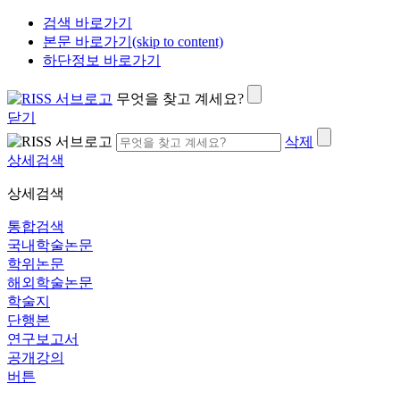
검색 바로가기
본문 바로가기(skip to content)
하단정보 바로가기
무엇을 찾고 계세요?
닫기
삭제
상세검색
상세검색
통합검색
국내학술논문
학위논문
해외학술논문
학술지
단행본
연구보고서
공개강의
버튼