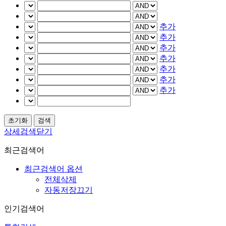
추가
추가
추가
추가
추가
추가
추가
상세검색닫기
최근검색어
최근검색어 옵션
전체삭제
자동저장끄기
인기검색어