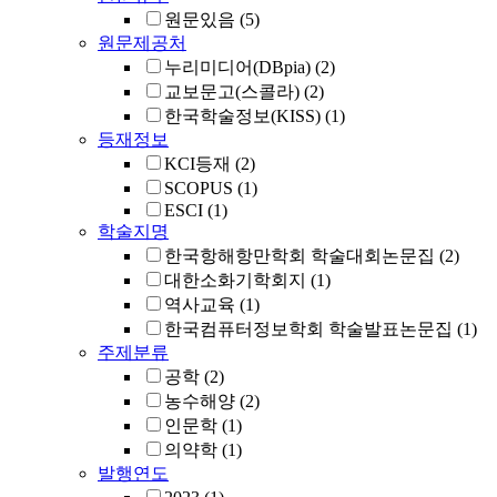
원문있음
(5)
원문제공처
누리미디어(DBpia)
(2)
교보문고(스콜라)
(2)
한국학술정보(KISS)
(1)
등재정보
KCI등재
(2)
SCOPUS
(1)
ESCI
(1)
학술지명
한국항해항만학회 학술대회논문집
(2)
대한소화기학회지
(1)
역사교육
(1)
한국컴퓨터정보학회 학술발표논문집
(1)
주제분류
공학
(2)
농수해양
(2)
인문학
(1)
의약학
(1)
발행연도