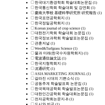
한국대기환경학회 학술대회논문집
(1)
한국통신학회 학술대회 및 강연회
(1)
慶南大學校 基礎科學硏究所 硏究報告
(1)
한국표면공학회지
(1)
한국정밀공학회지
(1)
Korean journal of crop science
(1)
대한전기학회 학술대회 논문집
(1)
한국정보과학회 학술발표논문집
(1)
관훈저널
(1)
Weed&Turfgrass Science
(1)
물과 미래(한국수자원학회지)
(1)
電波通信論文誌
(1)
한국지형학회지
(1)
流通硏究
(1)
ASIA MARKETING JOURNAL
(1)
갈라진 시대의 기쁜소식
(1)
공동추계 학술발표회 논문집
(1)
한국목재공학회 학술발표논문집
(1)
대한인간공학회 학술대회논문집
(1)
전자공학회논문지-B
(1)
도시와 빈곤
(1)