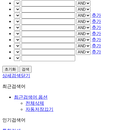
추가
추가
추가
추가
추가
추가
추가
상세검색닫기
최근검색어
최근검색어 옵션
전체삭제
자동저장끄기
인기검색어