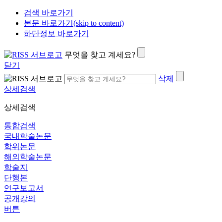
검색 바로가기
본문 바로가기(skip to content)
하단정보 바로가기
무엇을 찾고 계세요?
닫기
삭제
상세검색
상세검색
통합검색
국내학술논문
학위논문
해외학술논문
학술지
단행본
연구보고서
공개강의
버튼