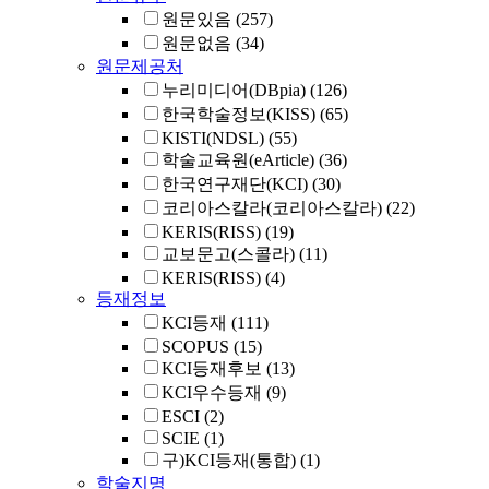
원문있음
(257)
원문없음
(34)
원문제공처
누리미디어(DBpia)
(126)
한국학술정보(KISS)
(65)
KISTI(NDSL)
(55)
학술교육원(eArticle)
(36)
한국연구재단(KCI)
(30)
코리아스칼라(코리아스칼라)
(22)
KERIS(RISS)
(19)
교보문고(스콜라)
(11)
KERIS(RISS)
(4)
등재정보
KCI등재
(111)
SCOPUS
(15)
KCI등재후보
(13)
KCI우수등재
(9)
ESCI
(2)
SCIE
(1)
구)KCI등재(통합)
(1)
학술지명