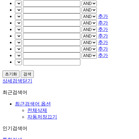
추가
추가
추가
추가
추가
추가
추가
상세검색닫기
최근검색어
최근검색어 옵션
전체삭제
자동저장끄기
인기검색어