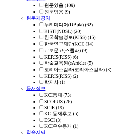
원문있음
(109)
원문없음
(9)
원문제공처
누리미디어(DBpia)
(62)
KISTI(NDSL)
(20)
한국학술정보(KISS)
(15)
한국연구재단(KCI)
(14)
교보문고(스콜라)
(9)
KERIS(RISS)
(6)
학술교육원(eArticle)
(5)
코리아스칼라(코리아스칼라)
(3)
KERIS(RISS)
(2)
학지사
(1)
등재정보
KCI등재
(73)
SCOPUS
(26)
SCIE
(19)
KCI등재후보
(5)
ESCI
(3)
KCI우수등재
(1)
학술지명