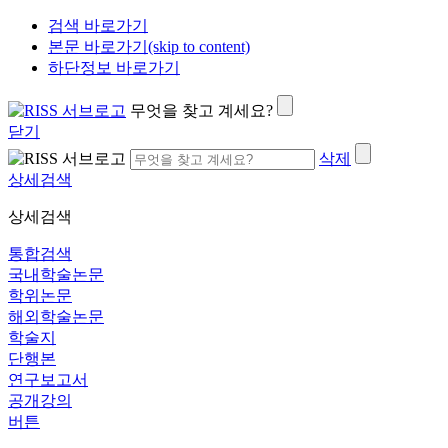
검색 바로가기
본문 바로가기(skip to content)
하단정보 바로가기
무엇을 찾고 계세요?
닫기
삭제
상세검색
상세검색
통합검색
국내학술논문
학위논문
해외학술논문
학술지
단행본
연구보고서
공개강의
버튼