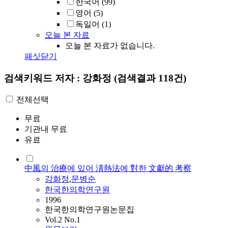
한국어
(99)
영어
(5)
독일어
(1)
오늘 본 자료
오늘 본 자료가 없습니다.
패싯닫기
검색키워드
저자 : 강화정
(검색결과 118건)
전체선택
무료
기관내 무료
유료
中風의 治療에 있어 淸熱法에 對한 文獻的 考察
강화정
,
문병순
한국한의학연구원
1996
한국한의학연구원논문집
Vol.2 No.1