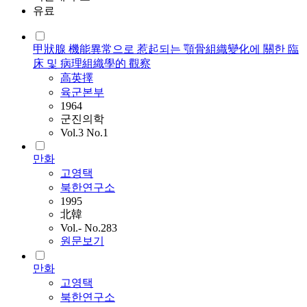
유료
甲狀腺 機能異常으로 惹起되는 顎骨組織變化에 關한 臨
床 및 病理組織學的 觀察
高英擇
육군본부
1964
군진의학
Vol.3 No.1
만화
고영택
북한연구소
1995
北韓
Vol.- No.283
원문보기
만화
고영택
북한연구소