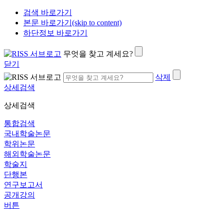
검색 바로가기
본문 바로가기(skip to content)
하단정보 바로가기
무엇을 찾고 계세요?
닫기
삭제
상세검색
상세검색
통합검색
국내학술논문
학위논문
해외학술논문
학술지
단행본
연구보고서
공개강의
버튼