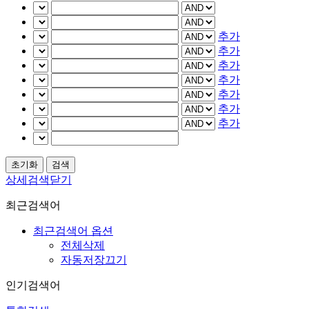
추가
추가
추가
추가
추가
추가
추가
상세검색닫기
최근검색어
최근검색어 옵션
전체삭제
자동저장끄기
인기검색어