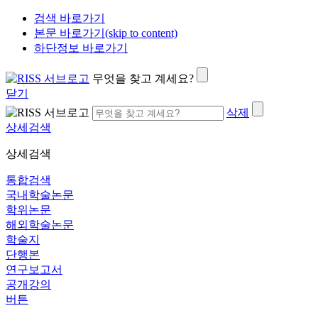
검색 바로가기
본문 바로가기(skip to content)
하단정보 바로가기
무엇을 찾고 계세요?
닫기
삭제
상세검색
상세검색
통합검색
국내학술논문
학위논문
해외학술논문
학술지
단행본
연구보고서
공개강의
버튼