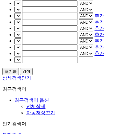
추가
추가
추가
추가
추가
추가
추가
상세검색닫기
최근검색어
최근검색어 옵션
전체삭제
자동저장끄기
인기검색어