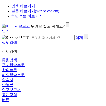
검색 바로가기
본문 바로가기(skip to content)
하단정보 바로가기
무엇을 찾고 계세요?
닫기
삭제
상세검색
상세검색
통합검색
국내학술논문
학위논문
해외학술논문
학술지
단행본
연구보고서
공개강의
버튼