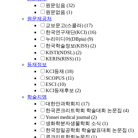
원문있음
(32)
원문없음
(1)
원문제공처
교보문고(스콜라)
(17)
한국연구재단(KCI)
(16)
누리미디어(DBpia)
(9)
한국학술정보(KISS)
(2)
KISTI(NDSL)
(2)
KERIS(RISS)
(1)
등재정보
KCI등재
(18)
SCOPUS
(11)
ESCI
(10)
KCI등재후보
(2)
학술지명
대한안과학회지
(17)
한국콘크리트학회 학술대회 논문집
(4)
Yonsei medical journal
(2)
생화학분자생물학회 소식
(1)
한국정밀공학회 학술발표대회 논문집
(1)
콘크리트학회논문집
(1)