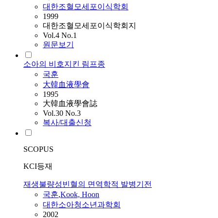
대한조혈모세포이식학회
1999
대한조혈모세포이식학회지
Vol.4 No.1
원문보기
소아의 비호지킨 림프종
국훈
大韓血液學會
1995
大韓血液學會誌
Vol.30 No.3
복사/대출신청
SCOPUS
KCI등재
재생불량성빈혈의 면역학적 발병기전
국훈
,
Kook, Hoon
대한소아청소년과학회
2002