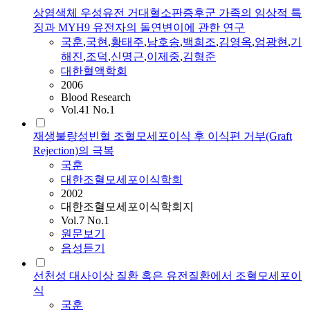
상염색체 우성유전 거대혈소판증후군 가족의 임상적 특
징과 MYH9 유전자의 돌연변이에 관한 연구
국훈
,
국현
,
황태주
,
남호송
,
백희조
,
김영옥
,
엄광현
,
기
해진
,
조덕
,
신명근
,
이제중
,
김형준
대한혈액학회
2006
Blood Research
Vol.41 No.1
재생불량성빈혈 조혈모세포이식 후 이식편 거부(Graft
Rejection)의 극복
국훈
대한조혈모세포이식학회
2002
대한조혈모세포이식학회지
Vol.7 No.1
원문보기
음성듣기
선천성 대사이상 질환 혹은 유전질환에서 조혈모세포이
식
국훈