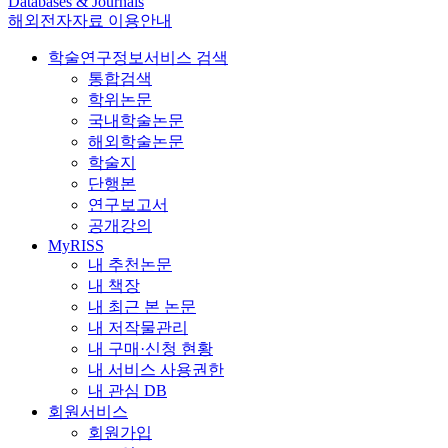
Databases & Journals
해외전자자료 이용안내
학술연구정보서비스 검색
통합검색
학위논문
국내학술논문
해외학술논문
학술지
단행본
연구보고서
공개강의
MyRISS
내 추천논문
내 책장
내 최근 본 논문
내 저작물관리
내 구매·신청 현황
내 서비스 사용권한
내 관심 DB
회원서비스
회원가입