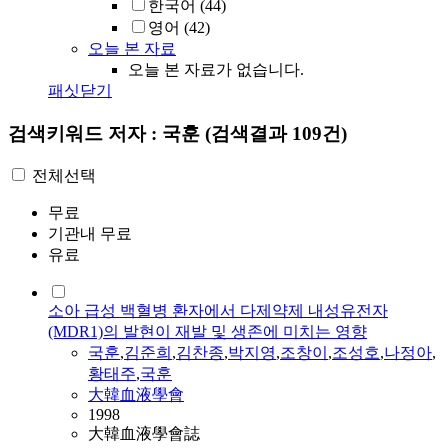
한국어
(44)
영어
(42)
오늘 본 자료
오늘 본 자료가 없습니다.
패싯닫기
검색키워드
저자 : 국훈
(검색결과 109건)
전체선택
무료
기관내 무료
유료
소아 급성 백혈병 환자에서 다제약제 내성유전자
(MDR1)의 발현이 재발 및 생존에 미치는 영향
국훈
,
김준희
,
김찬종
,
박지영
,
조창이
,
조성호
,
나정아
,
황태주
,
국훈
大韓血液學會
1998
大韓血液學會誌