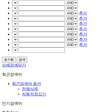
추가
추가
추가
추가
추가
추가
추가
상세검색닫기
최근검색어
최근검색어 옵션
전체삭제
자동저장끄기
인기검색어