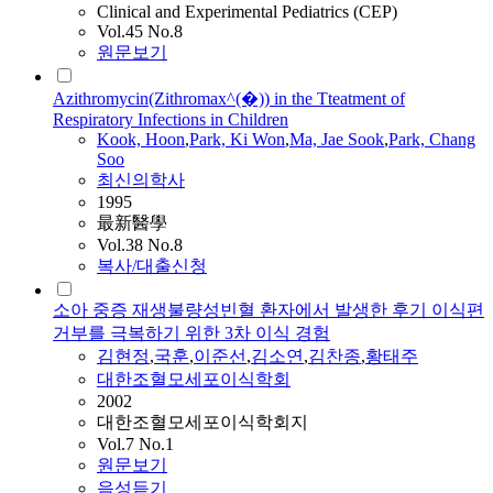
Clinical and Experimental Pediatrics (CEP)
Vol.45 No.8
원문보기
Azithromycin(Zithromax^(�)) in the Tteatment of
Respiratory Infections in Children
Kook, Hoon
,
Park, Ki Won
,
Ma, Jae Sook
,
Park, Chang
Soo
최신의학사
1995
最新醫學
Vol.38 No.8
복사/대출신청
소아 중증 재생불량성빈혈 환자에서 발생한 후기 이식편
거부를 극복하기 위한 3차 이식 경험
김현정
,
국훈
,
이준선
,
김소연
,
김찬종
,
황태주
대한조혈모세포이식학회
2002
대한조혈모세포이식학회지
Vol.7 No.1
원문보기
음성듣기