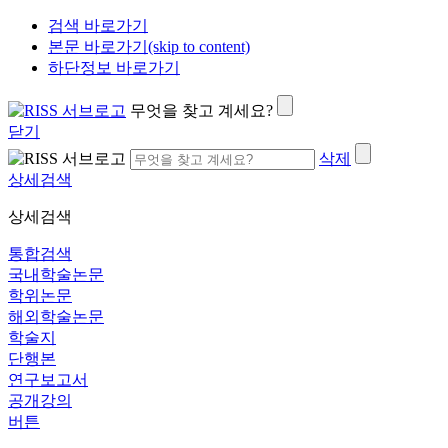
검색 바로가기
본문 바로가기(skip to content)
하단정보 바로가기
무엇을 찾고 계세요?
닫기
삭제
상세검색
상세검색
통합검색
국내학술논문
학위논문
해외학술논문
학술지
단행본
연구보고서
공개강의
버튼