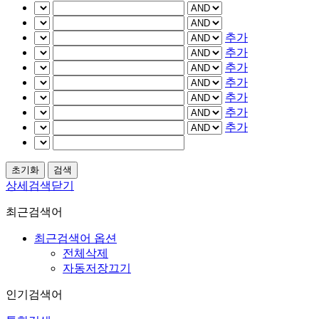
추가
추가
추가
추가
추가
추가
추가
상세검색닫기
최근검색어
최근검색어 옵션
전체삭제
자동저장끄기
인기검색어