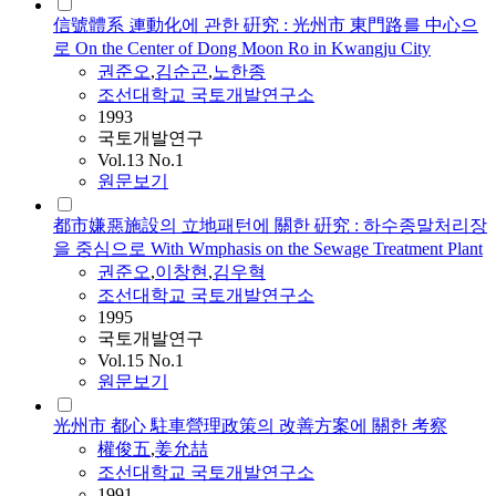
信號體系 連動化에 관한 硏究 : 光州市 東門路를 中心으
로 On the Center of Dong Moon Ro in Kwangju City
권준오
,
김순곤
,
노한종
조선대학교 국토개발연구소
1993
국토개발연구
Vol.13 No.1
원문보기
都市嫌惡施設의 立地패턴에 關한 硏究 : 하수종말처리장
을 중심으로 With Wmphasis on the Sewage Treatment Plant
권준오
,
이창현
,
김우혁
조선대학교 국토개발연구소
1995
국토개발연구
Vol.15 No.1
원문보기
光州市 都心 駐車營理政策의 改善方案에 關한 考察
權俊五
,
姜允喆
조선대학교 국토개발연구소
1991