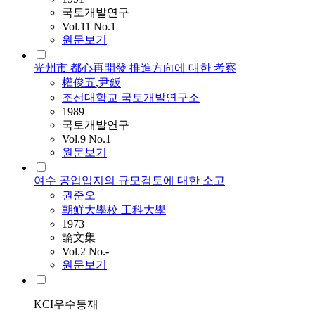
국토개발연구
Vol.11 No.1
원문보기
光州市 都心再開發 推進方向에 대한 考察
權俊五
,
尹鈑
조선대학교 국토개발연구소
1989
국토개발연구
Vol.9 No.1
원문보기
여수 공업입지의 규모검토에 대한 소고
권준오
朝鮮大學校 工科大學
1973
論文集
Vol.2 No.-
원문보기
KCI우수등재