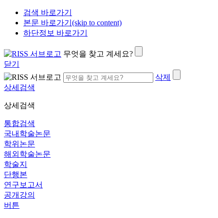
검색 바로가기
본문 바로가기(skip to content)
하단정보 바로가기
무엇을 찾고 계세요?
닫기
삭제
상세검색
상세검색
통합검색
국내학술논문
학위논문
해외학술논문
학술지
단행본
연구보고서
공개강의
버튼