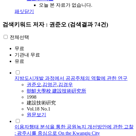
오늘 본 자료가 없습니다.
패싯닫기
검색키워드
저자 : 권준오
(검색결과 74건)
전체선택
무료
기관내 무료
유료
지방도시개발 과정에서 공공주체의 역할에 관한 연구
권준오
,
김영곤
,
김경우
朝鮮大學校 建設技術硏究所
1998
建設技術硏究
Vol.18 No.1
원문보기
이용자행태 분석을 통한 공원녹지 개선방안에 관한 고찰
: 광주시를 중심으로 On the Kwangju City