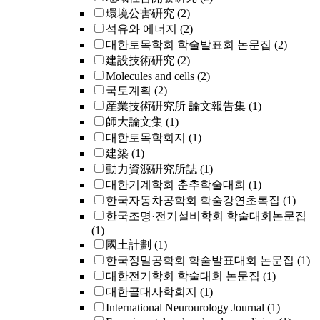
環境公害硏究
(2)
석유와 에너지
(2)
대한토목학회 학술발표회 논문집
(2)
建設技術硏究
(2)
Molecules and cells
(2)
국토계획
(2)
産業技術硏究所 論文報告集
(1)
師大論文集
(1)
대한토목학회지
(1)
建築
(1)
動力資源硏究所誌
(1)
대한기계학회 춘추학술대회
(1)
한국자동차공학회 학술강연초록집
(1)
한국조명·전기설비학회 학술대회논문집
(1)
國土計劃
(1)
한국정밀공학회 학술발표대회 논문집
(1)
대한전기학회 학술대회 논문집
(1)
대한골대사학회지
(1)
International Neurourology Journal
(1)