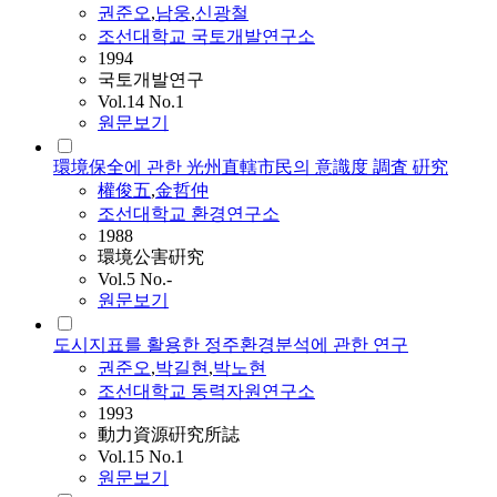
권준오
,
남웅
,
신광철
조선대학교 국토개발연구소
1994
국토개발연구
Vol.14 No.1
원문보기
環境保全에 관한 光州直轄市民의 意識度 調査 硏究
權俊五
,
金哲仲
조선대학교 환경연구소
1988
環境公害硏究
Vol.5 No.-
원문보기
도시지표를 활용한 정주환경분석에 관한 연구
권준오
,
박길현
,
박노현
조선대학교 동력자원연구소
1993
動力資源硏究所誌
Vol.15 No.1
원문보기