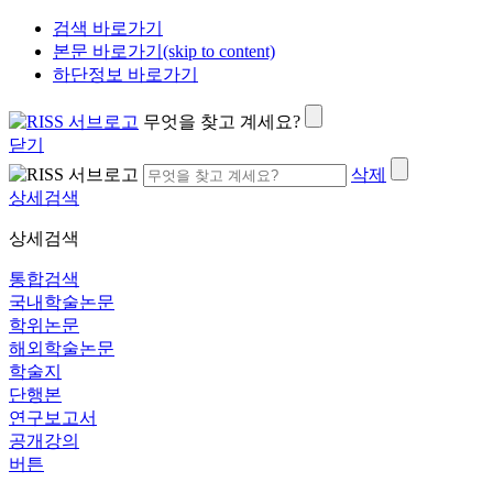
검색 바로가기
본문 바로가기(skip to content)
하단정보 바로가기
무엇을 찾고 계세요?
닫기
삭제
상세검색
상세검색
통합검색
국내학술논문
학위논문
해외학술논문
학술지
단행본
연구보고서
공개강의
버튼