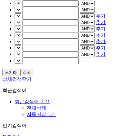
추가
추가
추가
추가
추가
추가
추가
상세검색닫기
최근검색어
최근검색어 옵션
전체삭제
자동저장끄기
인기검색어