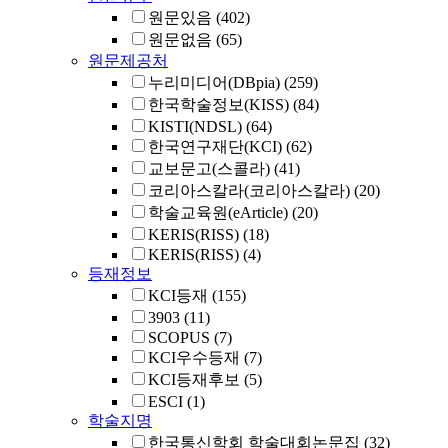
원문있음
(402)
원문없음
(65)
원문제공처
누리미디어(DBpia)
(259)
한국학술정보(KISS)
(84)
KISTI(NDSL)
(64)
한국연구재단(KCI)
(62)
교보문고(스콜라)
(41)
코리아스칼라(코리아스칼라)
(20)
학술교육원(eArticle)
(20)
KERIS(RISS)
(18)
KERIS(RISS)
(4)
등재정보
KCI등재
(155)
3903
(11)
SCOPUS
(7)
KCI우수등재
(7)
KCI등재후보
(5)
ESCI
(1)
학술지명
한국통신학회 학술대회논문집
(32)