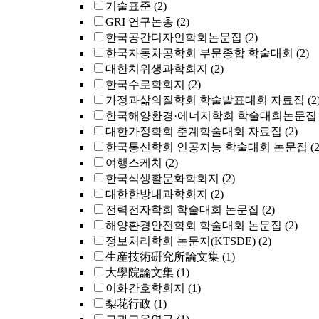
기술표준
(2)
GRI 연구논총
(2)
한국공간디자인학회논문집
(2)
한국자동차공학회 부문종합 학술대회
(2)
대한치위생과학회지
(2)
한국수로학회지
(2)
가정과삶의질학회 학술발표대회 자료집
(2
한국해양환경·에너지학회 학술대회논문집
대한가정학회 춘계학술대회 자료집
(2)
한국통신학회 인공지능 학술대회 논문집
(2
여행스케치
(2)
한국식생활문화학회지
(2)
대한한방내과학회지
(2)
전력전자학회 학술대회 논문집
(2)
해양환경안전학회 학술대회 논문집
(2)
정보처리학회 논문지(KTSDE)
(2)
生産技術硏究所論文集
(1)
大學院論文集
(1)
이화간호학회지
(1)
梨花行政
(1)