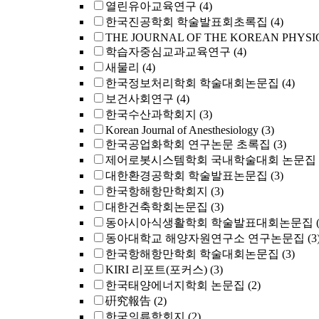
열린유아교육연구
(4)
한국진공학회 학술발표회초록집
(4)
THE JOURNAL OF THE KOREAN PHYSI
학습자중심교과교육연구
(4)
새물리
(4)
한국정보처리학회 학술대회논문집
(4)
보건사회연구
(4)
한국수산과학회지
(3)
Korean Journal of Anesthesiology
(3)
한국공업화학회 연구논문 초록집
(3)
제어로봇시스템학회 국내학술대회 논문집
대한환경공학회 학술발표논문집
(3)
한국항해항만학회지
(3)
대한건축학회논문집
(3)
동아시아식생활학회 학술발표대회논문집
동아대학교 해양자원연구소 연구논문집
(3
한국항해항만학회 학술대회논문집
(3)
KIRI 리포트(포커스)
(3)
한국태양에너지학회 논문집
(2)
硏究報告
(2)
한국의류학회지
(2)