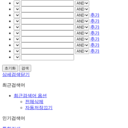
추가
추가
추가
추가
추가
추가
추가
상세검색닫기
최근검색어
최근검색어 옵션
전체삭제
자동저장끄기
인기검색어