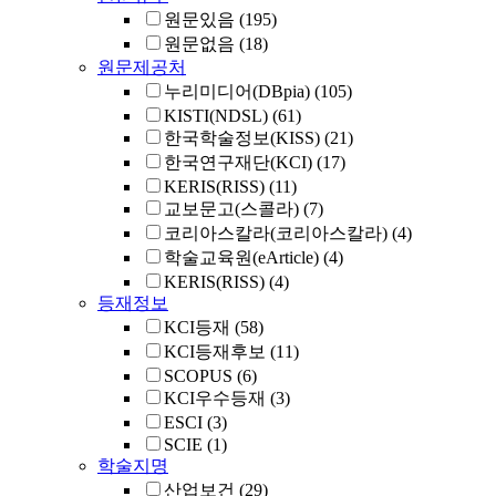
원문있음
(195)
원문없음
(18)
원문제공처
누리미디어(DBpia)
(105)
KISTI(NDSL)
(61)
한국학술정보(KISS)
(21)
한국연구재단(KCI)
(17)
KERIS(RISS)
(11)
교보문고(스콜라)
(7)
코리아스칼라(코리아스칼라)
(4)
학술교육원(eArticle)
(4)
KERIS(RISS)
(4)
등재정보
KCI등재
(58)
KCI등재후보
(11)
SCOPUS
(6)
KCI우수등재
(3)
ESCI
(3)
SCIE
(1)
학술지명
산업보건
(29)