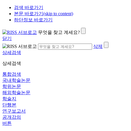
검색 바로가기
본문 바로가기(skip to content)
하단정보 바로가기
무엇을 찾고 계세요?
닫기
삭제
상세검색
상세검색
통합검색
국내학술논문
학위논문
해외학술논문
학술지
단행본
연구보고서
공개강의
버튼