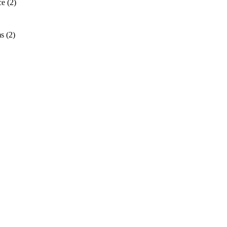
ce
(2)
ms
(2)