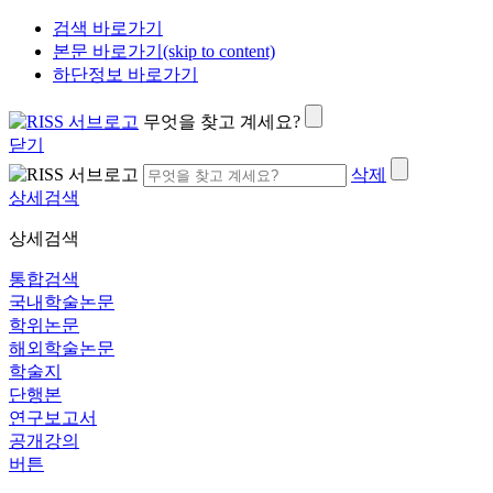
검색 바로가기
본문 바로가기(skip to content)
하단정보 바로가기
무엇을 찾고 계세요?
닫기
삭제
상세검색
상세검색
통합검색
국내학술논문
학위논문
해외학술논문
학술지
단행본
연구보고서
공개강의
버튼