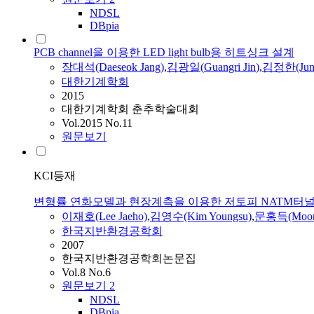
NDSL
DBpia
PCB channel을 이용한 LED light bulb용 히트싱크 설계
장대석(Daeseok Jang)
,
김광일
(
Guangri
Jin
)
,
김정한(Jung
대한기계학회
2015
대한기계학회 춘추학술대회
Vol.2015 No.11
원문보기
KCI등재
변형률 연화모델과 현장계측을 이용한 저토피 NATM터
이재호(Lee Jaeho)
,
김영수(Kim Youngsu)
,
문홍득(Moon 
한국지반환경공학회
2007
한국지반환경공학회논문집
Vol.8 No.6
원문보기
2
NDSL
DBpia