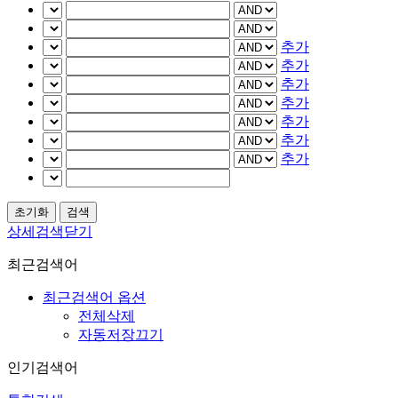
추가
추가
추가
추가
추가
추가
추가
상세검색닫기
최근검색어
최근검색어 옵션
전체삭제
자동저장끄기
인기검색어