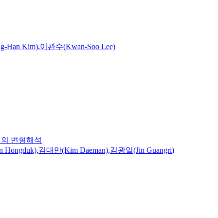
-Han Kim)
,
이관수(Kwan-Soo Lee)
널의 변형해석
Hongduk)
,
김대만(Kim Daeman)
,
김광일
(
Jin
Guangri
)