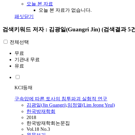
오늘 본 자료
오늘 본 자료가 없습니다.
패싯닫기
검색키워드
저자 : 김광일(Guangri Jin)
(검색결과 5건
전체선택
무료
기관내 무료
유료
KCI등재
구속압에 따른 토사의 침투파괴 실험적 연구
김광일
(
Jin
Guangri
)
,
임정열(Lim Jeong Yeul)
한국방재학회
2018
한국방재학회논문집
Vol.18 No.3
원문보기