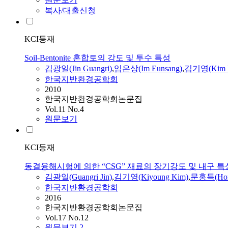
복사/대출신청
KCI등재
Soil-Bentonite 혼합토의 강도 및 투수 특성
김광일
(
Jin
Guangri
)
,
임은상(Im Eunsang)
,
김기영(Kim K
한국지반환경공학회
2010
한국지반환경공학회논문집
Vol.11 No.4
원문보기
KCI등재
동결융해시험에 의한 “CSG” 재료의 장기강도 및 내구 특
김광일
(
Guangri
Jin
)
,
김기영(Kiyoung Kim)
,
문홍득(Hon
한국지반환경공학회
2016
한국지반환경공학회논문집
Vol.17 No.12
원문보기
2