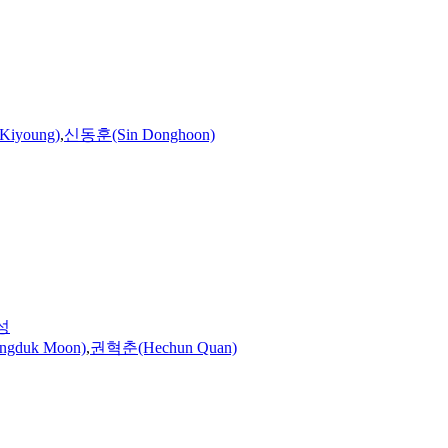
iyoung)
,
신동훈(Sin Donghoon)
성
gduk Moon)
,
권혁춘(Hechun Quan)