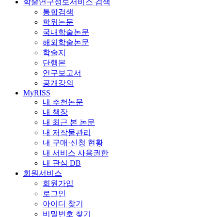
학술연구정보서비스 검색
통합검색
학위논문
국내학술논문
해외학술논문
학술지
단행본
연구보고서
공개강의
MyRISS
내 추천논문
내 책장
내 최근 본 논문
내 저작물관리
내 구매·신청 현황
내 서비스 사용권한
내 관심 DB
회원서비스
회원가입
로그인
아이디 찾기
비밀번호 찾기