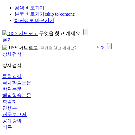
검색 바로가기
본문 바로가기(skip to content)
하단정보 바로가기
무엇을 찾고 계세요?
닫기
삭제
상세검색
상세검색
통합검색
국내학술논문
학위논문
해외학술논문
학술지
단행본
연구보고서
공개강의
버튼