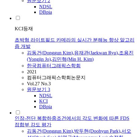
원문보기
2
NDSL
DBpia
KCI등재
초박형 라이트필드 카메라의 실시간 분해능 향상 알고리
즘 개발
김동건
(
Donggun
Kim
)
,
유재관(Jaekwan Ryu)
,
조용진
(Yongjin Jo)
,
김민혁(Min H.
Kim
)
한국컴퓨터그래픽스학회
2021
컴퓨터그래픽스학회논문지
Vol.27 No.3
원문보기
3
NDSL
KCI
DBpia
인장-전단 복합하중조건에서의 각도 변화에 따른 FDS
접합부 강도 평가
김동건
(
Donggun
Kim
)
,
박두현(Doohyun Park)
,
서오