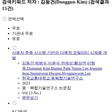
검색키워드
저자 : 김동건(Donggun Kim)
(검색결과
15건)
전체선택
무료
기관내 무료
유료
사용자 추종 시스템 기반의 다목적 모빌리티 시제품 개
발
김동건
,
박범수
,
이윤수
,
전제성
,
황성연
,
이형
욱
,
Donggun
Kim
,
Bumsu Park
,
Yunsu Lee
,
Jeseong
Jeon
,
Seongyeon Hwang
,
Hyoungwook Lee
한국교통대학교 융복합기술연구소
2023
융ㆍ복합기술연구소 논문집
Vol.13 No.1
원문보기
KCI등재