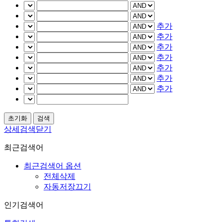
추가
추가
추가
추가
추가
추가
추가
상세검색닫기
최근검색어
최근검색어 옵션
전체삭제
자동저장끄기
인기검색어