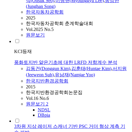
석(Ohsuk Seo)
,
이명규(Myounggyu Lee)
,
송정한
(Junghan Song)
한국자동차공학회
2025
한국자동차공학회 춘계학술대회
Vol.2025 No.5
원문보기
KCI등재
풍화토지반 얕은기초에 대한 LRFD 저항계수 분석
김동건
(
Donggun
Kim
)
,
김훈태(Huntae
Kim
)
,
서지원
(Jeeweon Suh)
,
유남재(Namjae Yoo)
한국지반환경공학회
2015
한국지반환경공학회논문집
Vol.16 No.6
원문보기
2
NDSL
DBpia
3차원 지상 레이저 스캐너 기반 PSC 거더 형상 계측 기