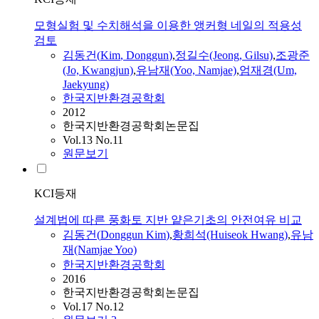
모형실험 및 수치해석을 이용한 앵커형 네일의 적용성
검토
김동건
(
Kim
,
Donggun
)
,
정길수(Jeong, Gilsu)
,
조광준
(Jo, Kwangjun)
,
유남재(Yoo, Namjae)
,
엄재경(Um,
Jaekyung)
한국지반환경공학회
2012
한국지반환경공학회논문집
Vol.13 No.11
원문보기
KCI등재
설계법에 따른 풍화토 지반 얕은기초의 안전여유 비교
김동건
(
Donggun
Kim
)
,
황희석(Huiseok Hwang)
,
유남
재(Namjae Yoo)
한국지반환경공학회
2016
한국지반환경공학회논문집
Vol.17 No.12