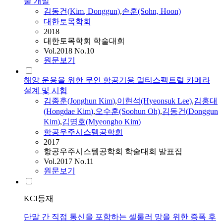
술 개발
김동건
(
Kim
,
Donggun
)
,
손훈(Sohn, Hoon)
대한토목학회
2018
대한토목학회 학술대회
Vol.2018 No.10
원문보기
해양 운용을 위한 무인 항공기용 멀티스펙트럴 카메라
설계 및 시험
김종훈(Jonghun
Kim
)
,
이현석(Hyeonsuk Lee)
,
김홍대
(Hongdae
Kim
)
,
오수훈(Soohun Oh)
,
김동건
(
Donggun
Kim
)
,
김명호(Myeongho
Kim
)
항공우주시스템공학회
2017
항공우주시스템공학회 학술대회 발표집
Vol.2017 No.11
원문보기
KCI등재
단말 간 직접 통신을 포함하는 셀룰러 망을 위한 증폭 후