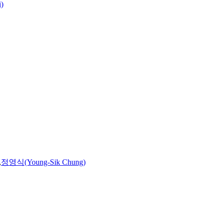
)
,
정영식(Young-Sik Chung)