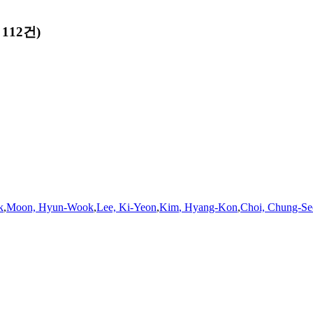
112건)
k
,
Moon, Hyun-Wook
,
Lee, Ki-Yeon
,
Kim
, Hyang-Kon
,
Choi, Chung-S