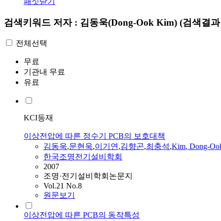
패싯닫기
검색키워드
저자 : 김동욱(Dong-Ook Kim)
(검색결과 
전체선택
무료
기관내 무료
유료
KCI등재
이상전압에 따른 정수기 PCB의 보호대책
김동욱
,
문현욱
,
이기연
,
김향곤
,
최충석
,
Kim
,
Dong-Oo
한국조명전기설비학회
2007
조명·전기설비학회논문지
Vol.21 No.8
원문보기
이상전압에 따른 PCB의 동작특성