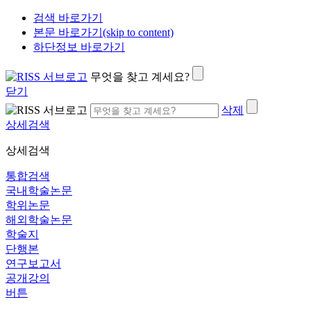
검색 바로가기
본문 바로가기(skip to content)
하단정보 바로가기
무엇을 찾고 계세요?
닫기
삭제
상세검색
상세검색
통합검색
국내학술논문
학위논문
해외학술논문
학술지
단행본
연구보고서
공개강의
버튼