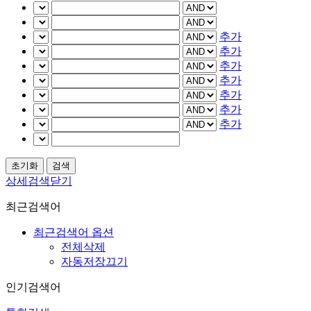
추가
추가
추가
추가
추가
추가
추가
상세검색닫기
최근검색어
최근검색어 옵션
전체삭제
자동저장끄기
인기검색어