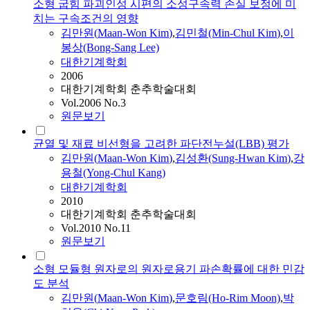
소형 굽힘 파괴인성 시편의 소성구속력 손실 보정에 미
치는 구속조건의 영향
김만원
(
Maan
-
Won
Kim
)
,
김
민철(Min-Chul
Kim
)
,
이
봉상(Bong-Sang Lee)
대한기계학회
2006
대한기계학회 춘추학술대회
Vol.2006 No.3
원문보기
균열 및 재료 비선형을 고려한 파단전누설(LBB) 평가
김만원
(
Maan
-
Won
Kim
)
,
김
성환(Sung-Hwan
Kim
)
,
강
용철(Yong-Chul Kang)
대한기계학회
2010
대한기계학회 춘추학술대회
Vol.2010 No.11
원문보기
소형 모듈형 원자로의 원자로용기 파손확률에 대한 민감
도 분석
김만원
(
Maan
-
Won
Kim
)
,
문호림(Ho-Rim Moon)
,
박