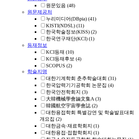
원문있음
(48)
원문제공처
누리미디어(DBpia)
(41)
KISTI(NDSL)
(11)
한국학술정보(KISS)
(2)
한국연구재단(KCI)
(1)
등재정보
KCI등재
(10)
KCI등재후보
(4)
SCOPUS
(2)
학술지명
대한기계학회 춘추학술대회
(31)
한국압력기기공학회 논문집
(4)
한국안전학회지
(3)
大韓機械學會論文集A
(3)
韓國航空宇宙學會誌
(2)
대한용접학회 특별강연 및 학술발표대회
개요집
(2)
대한금속·재료학회지
(1)
대한용접·접합학회지
(1)