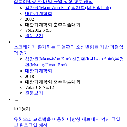
직교이방성 판 내의 균열 성장 경로 해석
김만원
(
Maan
Won
Kim
)
,
박재학(Jai Hak Park)
대한기계학회
2002
대한기계학회 춘추학술대회
Vol.2002 No.3
원문보기
스크래치가 존재하는 파열판의 소성변형률 기반 파열압
력 평가
김만원
(
Maan
-
Won
Kim
)
,
신인환(In-Hwan Shin)
,
부명
환(Myung-Hwan Boo)
대한기계학회
2018
대한기계학회 춘추학술대회
Vol.2018 No.12
원문보기
KCI등재
유한요소 교호법을 이용한 이방성 재료내의 꺽인 균열
및 원호균열 해석