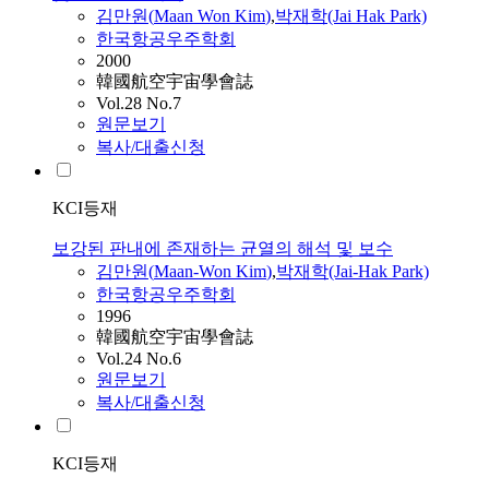
김만원
(
Maan
Won
Kim
)
,
박재학(Jai Hak Park)
한국항공우주학회
2000
韓國航空宇宙學會誌
Vol.28 No.7
원문보기
복사/대출신청
KCI등재
보강된 판내에 존재하는 균열의 해석 및 보수
김만원
(
Maan
-
Won
Kim
)
,
박재학(Jai-Hak Park)
한국항공우주학회
1996
韓國航空宇宙學會誌
Vol.24 No.6
원문보기
복사/대출신청
KCI등재