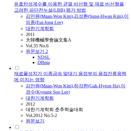
유효탄성계수를 이용한 균열 비선형 및 재료 비선형을
고려한 파단전누설(LBB) 평가 방법
김만원
(
Maan
-
Won
Kim
)
,
김
성환(Sung-Hwan
Kim
)
,
이
의종(Eui-Jong Lee)
대한기계학회
2011
大韓機械學會論文集A
Vol.35 No.6
원문보기
2
NDSL
DBpia
재료물성치가 이종금속 맞대기 용접부의 용접잔류응력
에 미치는 영향
김만원
(
Maan
-
Won
Kim
)
,
하각현(Gak-Hyeon Ha)
,
이
경수(Kyoung Soo Lee)
대한기계학회
2012
대한기계학회 춘추학술대회
Vol.2012 No.5-2
원문보기