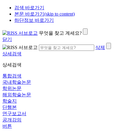
검색 바로가기
본문 바로가기(skip to content)
하단정보 바로가기
무엇을 찾고 계세요?
닫기
삭제
상세검색
상세검색
통합검색
국내학술논문
학위논문
해외학술논문
학술지
단행본
연구보고서
공개강의
버튼