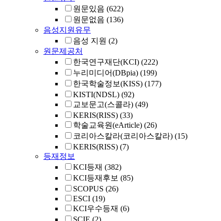
원문있음
(622)
원문없음
(136)
음성지원유무
음성 지원
(2)
원문제공처
한국연구재단(KCI)
(222)
누리미디어(DBpia)
(199)
한국학술정보(KISS)
(177)
KISTI(NDSL)
(92)
교보문고(스콜라)
(49)
KERIS(RISS)
(33)
학술교육원(eArticle)
(26)
코리아스칼라(코리아스칼라)
(15)
KERIS(RISS)
(7)
등재정보
KCI등재
(382)
KCI등재후보
(85)
SCOPUS
(26)
ESCI
(19)
KCI우수등재
(6)
SCIE
(2)