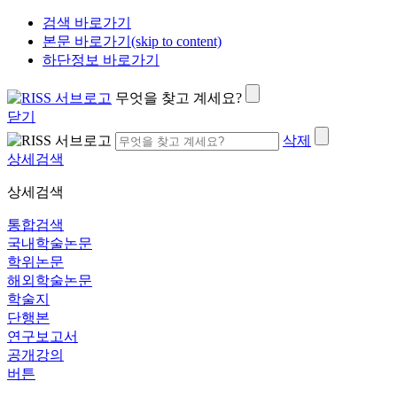
검색 바로가기
본문 바로가기(skip to content)
하단정보 바로가기
무엇을 찾고 계세요?
닫기
삭제
상세검색
상세검색
통합검색
국내학술논문
학위논문
해외학술논문
학술지
단행본
연구보고서
공개강의
버튼