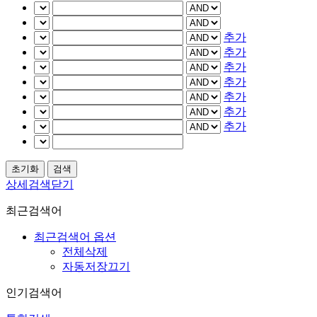
추가
추가
추가
추가
추가
추가
추가
상세검색닫기
최근검색어
최근검색어 옵션
전체삭제
자동저장끄기
인기검색어