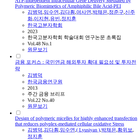
ATP-Independent Intracellular Gene Delivery Mediated by
Polymeric Biomimetics of Amphiphilic Bile Acid-PEI
김병덕
,
임수연
,
김다훤
,
여사연
,
박채은
,
정준구
,
신주
화
,
이지현
,
유빈
,
정지훈
한국고분자학회
2023
한국고분자학회 학술대회 연구논문 초록집
Vol.48 No.1
원문보기
금융 포커스 : 국민연금 해외투자 확대 필요성 및 투자전
략
김병덕
한국금융연구원
2013
주간 금융 브리프
Vol.22 No.40
원문보기
Design of polymeric micelles for highly enhanced transfection
that reduces polyplex-mediated cellular oxidative Stress
김병덕
,
김다훤
,
임수연
,
( Lyusiyan )
,
박채은
,
황위보
,
정지훈