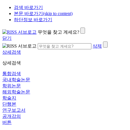
검색 바로가기
본문 바로가기(skip to content)
하단정보 바로가기
무엇을 찾고 계세요?
닫기
삭제
상세검색
상세검색
통합검색
국내학술논문
학위논문
해외학술논문
학술지
단행본
연구보고서
공개강의
버튼