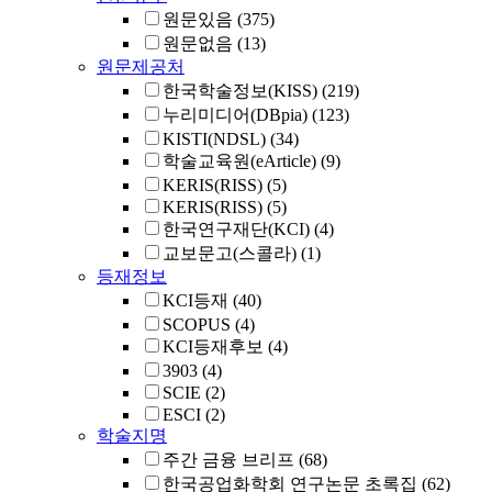
원문있음
(375)
원문없음
(13)
원문제공처
한국학술정보(KISS)
(219)
누리미디어(DBpia)
(123)
KISTI(NDSL)
(34)
학술교육원(eArticle)
(9)
KERIS(RISS)
(5)
KERIS(RISS)
(5)
한국연구재단(KCI)
(4)
교보문고(스콜라)
(1)
등재정보
KCI등재
(40)
SCOPUS
(4)
KCI등재후보
(4)
3903
(4)
SCIE
(2)
ESCI
(2)
학술지명
주간 금융 브리프
(68)
한국공업화학회 연구논문 초록집
(62)