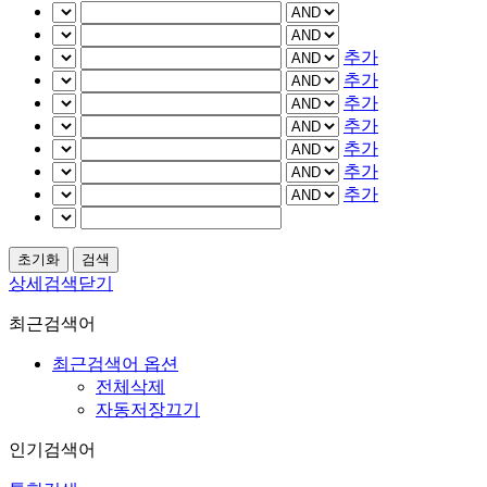
추가
추가
추가
추가
추가
추가
추가
상세검색닫기
최근검색어
최근검색어 옵션
전체삭제
자동저장끄기
인기검색어