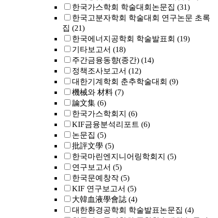
한국가스학회 학술대회논문집
(31)
한국고분자학회 학술대회 연구논문 초록
집
(21)
한국에너지공학회 학술발표회
(19)
기타보고서
(18)
주간금융동향(종간)
(14)
정책조사보고서
(12)
대한기계학회 춘추학술대회
(9)
機械와 材料
(7)
論文集
(6)
한국가스학회지
(6)
KIF금융분석리포트
(6)
논문집
(5)
批評文學
(5)
한국마린엔지니어링학회지
(5)
연구보고서
(5)
한국문예창작
(5)
KIF 연구보고서
(5)
大韓血液學會誌
(4)
대한환경공학회 학술발표논문집
(4)