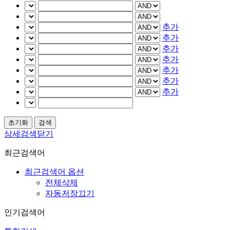
추가
추가
추가
추가
추가
추가
추가
상세검색닫기
최근검색어
최근검색어 옵션
전체삭제
자동저장끄기
인기검색어