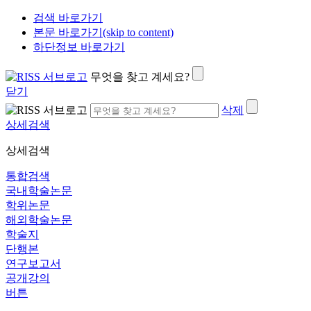
검색 바로가기
본문 바로가기(skip to content)
하단정보 바로가기
무엇을 찾고 계세요?
닫기
삭제
상세검색
상세검색
통합검색
국내학술논문
학위논문
해외학술논문
학술지
단행본
연구보고서
공개강의
버튼