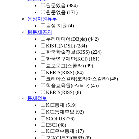
원문있음
(984)
원문없음
(171)
음성지원유무
음성 지원
(4)
원문제공처
누리미디어(DBpia)
(442)
KISTI(NDSL)
(284)
한국학술정보(KISS)
(224)
한국연구재단(KCI)
(161)
교보문고(스콜라)
(99)
KERIS(RISS)
(84)
코리아스칼라(코리아스칼라)
(48)
학술교육원(eArticle)
(45)
KERIS(RISS)
(8)
등재정보
KCI등재
(519)
KCI등재후보
(92)
SCOPUS
(76)
ESCI
(48)
KCI우수등재
(17)
구)KCI등재(통합)
(8)