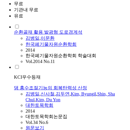
무료
기관내 무료
유료
순환골재 활용 발광형 도로경계석
김병일
,
이문환
한국폐기물자원순환학회
2014
한국폐기물자원순환학회 학술대회
Vol.2014 No.11
KCI우수등재
댐 홍수조절기능의 회복탄력성 산정
김병일
,
신사철
,
김두연
,
Kim, Byungil
,
Shin, Sha
Chul
,
Kim, Du Yon
대한토목학회
2014
대한토목학회논문집
Vol.34 No.6
원문보기