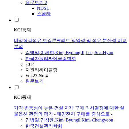
원문보기
2
NDSL
스콜라
KCI등재
비정질강섬유 보강콘크리트 작업성 및 섬유 분산성 비교
분석
김병일
,
이세현
,
Kim, Byoung-Il
,
Lee, Sea-Hyun
한국자원리싸이클링학회
2014
자원리싸이클링
Vol.23 No.4
원문보기
KCI등재
가격 변동성이 높은 건설 자재 구매 의사결정에 대한 실
물옵션 관점의 평가 - 태양전지 구매를 중심으로 -
김병일
,
김창윤
,
Kim, Byungil
,
Kim, Changyoon
한국건설관리학회