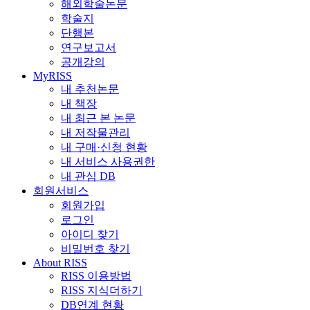
해외학술논문
학술지
단행본
연구보고서
공개강의
MyRISS
내 추천논문
내 책장
내 최근 본 논문
내 저작물관리
내 구매·신청 현황
내 서비스 사용권한
내 관심 DB
회원서비스
회원가입
로그인
아이디 찾기
비밀번호 찾기
About RISS
RISS 이용방법
RISS 지식더하기
DB연계 현황