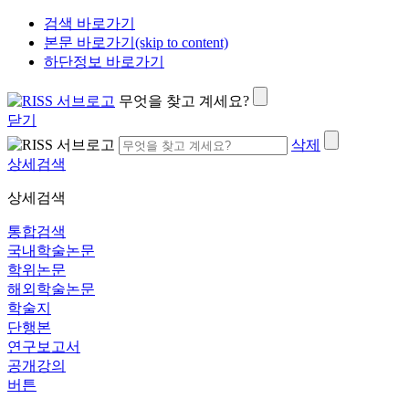
검색 바로가기
본문 바로가기(skip to content)
하단정보 바로가기
무엇을 찾고 계세요?
닫기
삭제
상세검색
상세검색
통합검색
국내학술논문
학위논문
해외학술논문
학술지
단행본
연구보고서
공개강의
버튼