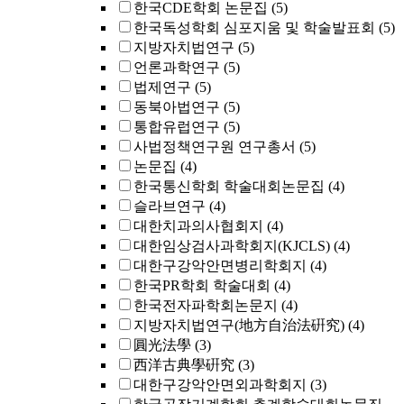
한국CDE학회 논문집
(5)
한국독성학회 심포지움 및 학술발표회
(5)
지방자치법연구
(5)
언론과학연구
(5)
법제연구
(5)
동북아법연구
(5)
통합유럽연구
(5)
사법정책연구원 연구총서
(5)
논문집
(4)
한국통신학회 학술대회논문집
(4)
슬라브연구
(4)
대한치과의사협회지
(4)
대한임상검사과학회지(KJCLS)
(4)
대한구강악안면병리학회지
(4)
한국PR학회 학술대회
(4)
한국전자파학회논문지
(4)
지방자치법연구(地方自治法硏究)
(4)
圓光法學
(3)
西洋古典學硏究
(3)
대한구강악안면외과학회지
(3)