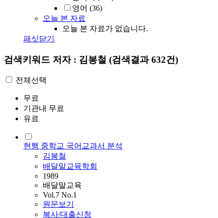
영어
(36)
오늘 본 자료
오늘 본 자료가 없습니다.
패싯닫기
검색키워드
저자 : 김봉철
(검색결과 632건)
전체선택
무료
기관내 무료
유료
현행 중학교 국어교과서 분석
김봉철
배달말교육학회
1989
배달말교육
Vol.7 No.1
원문보기
복사/대출신청