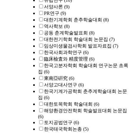
유럽연구
(10)
서양사론
(9)
PR연구
(9)
대한기계학회 춘추학술대회
(8)
역사학보
(8)
공동 춘계학술발표회
(8)
대한전기학회 학술대회 논문집
(7)
임상미생물검사학회 발표자료집
(7)
한국사회과학연구
(6)
臨床檢査와 精度管理
(6)
한국고분자학회 학술대회 연구논문 초록
집
(6)
東南亞硏究
(6)
서양고대사연구
(6)
한국기계가공학회 춘추계학술대회 논문
집
(6)
대한토목학회 학술대회
(6)
해양환경안전학회 학술발표대회 논문집
(6)
토지공법연구
(6)
한국태국학회논총
(5)