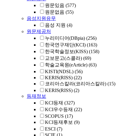
원문있음
(577)
원문없음
(55)
음성지원유무
음성 지원
(4)
원문제공처
누리미디어(DBpia)
(256)
한국연구재단(KCI)
(163)
한국학술정보(KISS)
(158)
교보문고(스콜라)
(69)
학술교육원(eArticle)
(63)
KISTI(NDSL)
(56)
KERIS(RISS)
(22)
코리아스칼라(코리아스칼라)
(15)
KERIS(RISS)
(2)
등재정보
KCI등재
(327)
KCI우수등재
(22)
SCOPUS
(17)
KCI등재후보
(9)
ESCI
(7)
SCIE
(1)