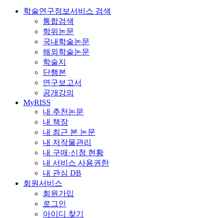
학술연구정보서비스 검색
통합검색
학위논문
국내학술논문
해외학술논문
학술지
단행본
연구보고서
공개강의
MyRISS
내 추천논문
내 책장
내 최근 본 논문
내 저작물관리
내 구매·신청 현황
내 서비스 사용권한
내 관심 DB
회원서비스
회원가입
로그인
아이디 찾기