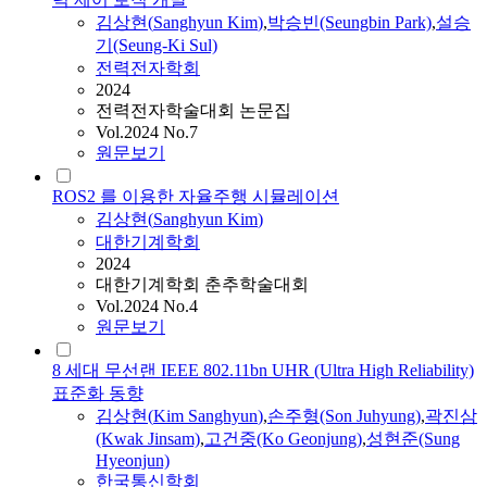
김상현
(
Sanghyun
Kim
)
,
박승빈(Seungbin Park)
,
설승
기(Seung-Ki Sul)
전력전자학회
2024
전력전자학술대회 논문집
Vol.2024 No.7
원문보기
ROS2 를 이용한 자율주행 시뮬레이션
김상현
(
Sanghyun
Kim
)
대한기계학회
2024
대한기계학회 춘추학술대회
Vol.2024 No.4
원문보기
8 세대 무선랜 IEEE 802.11bn UHR (Ultra High Reliability)
표준화 동향
김상현
(
Kim
Sanghyun
)
,
손주형(Son Juhyung)
,
곽진삼
(Kwak Jinsam)
,
고건중(Ko Geonjung)
,
성현준(Sung
Hyeonjun)
한국통신학회