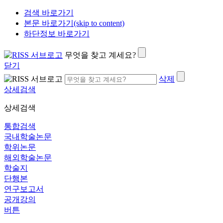
검색 바로가기
본문 바로가기(skip to content)
하단정보 바로가기
무엇을 찾고 계세요?
닫기
삭제
상세검색
상세검색
통합검색
국내학술논문
학위논문
해외학술논문
학술지
단행본
연구보고서
공개강의
버튼