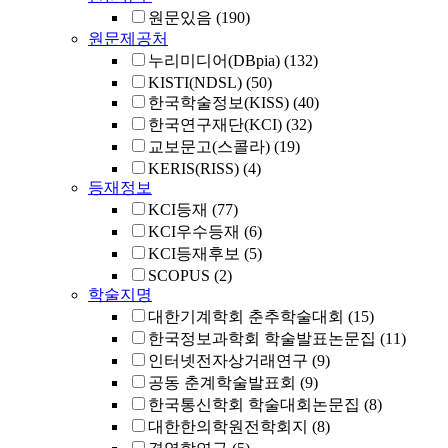
원문있음
(190)
원문제공처
누리미디어(DBpia)
(132)
KISTI(NDSL)
(50)
한국학술정보(KISS)
(40)
한국연구재단(KCI)
(32)
교보문고(스콜라)
(19)
KERIS(RISS)
(4)
등재정보
KCI등재
(77)
KCI우수등재
(6)
KCI등재후보
(5)
SCOPUS
(2)
학술지명
대한기계학회 춘추학술대회
(15)
한국정보과학회 학술발표논문집
(11)
인터넷전자상거래연구
(9)
공동 춘계학술발표회
(9)
한국통신학회 학술대회논문집
(8)
대한한의학원전학회지
(8)