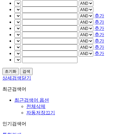
추가
추가
추가
추가
추가
추가
추가
상세검색닫기
최근검색어
최근검색어 옵션
전체삭제
자동저장끄기
인기검색어