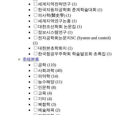
세계지역전략연구
(1)
한국자동차공학회 춘계학술대회
(1)
의사학(醫史學)
(1)
세계지역연구논총
(1)
대한조선학회 논문집
(1)
정보시스템연구
(1)
전자공학회논문지SC (System and control)
(1)
대한본초학회지
(1)
한국항공우주학회 학술발표회 초록집
(1)
주제분류
공학
(110)
사회과학
(40)
의약학
(14)
농수해양
(11)
인문학
(8)
교육
(4)
기타
(4)
복합학
(3)
예술체육
(2)