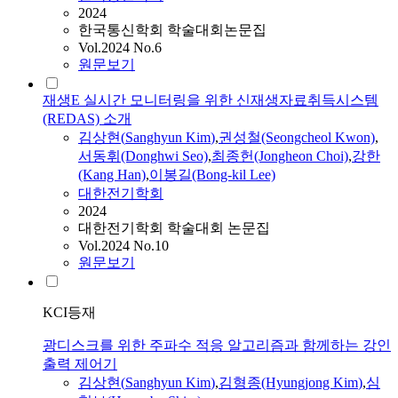
2024
한국통신학회 학술대회논문집
Vol.2024 No.6
원문보기
재생E 실시간 모니터링을 위한 신재생자료취득시스템
(REDAS) 소개
김상현
(
Sanghyun
Kim
)
,
권성철(Seongcheol Kwon)
,
서동휘(Donghwi Seo)
,
최종헌(Jongheon Choi)
,
강한
(Kang Han)
,
이봉길(Bong-kil Lee)
대한전기학회
2024
대한전기학회 학술대회 논문집
Vol.2024 No.10
원문보기
KCI등재
광디스크를 위한 주파수 적응 알고리즘과 함께하는 강인
출력 제어기
김상현
(
Sanghyun
Kim
)
,
김형종(Hyungjong
Kim
)
,
심