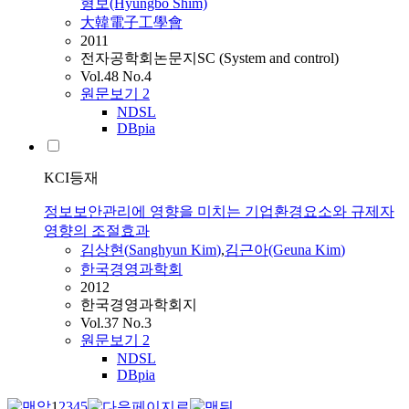
형보(Hyungbo Shim)
大韓電子工學會
2011
전자공학회논문지SC (System and control)
Vol.48 No.4
원문보기
2
NDSL
DBpia
KCI등재
정보보안관리에 영향을 미치는 기업환경요소와 규제자
영향의 조절효과
김상현
(
Sanghyun
Kim
)
,
김근아(Geuna
Kim
)
한국경영과학회
2012
한국경영과학회지
Vol.37 No.3
원문보기
2
NDSL
DBpia
1
2
3
4
5