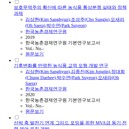
보호무역주의 확산에 따른 농식품 통상분쟁 실태와 정책
과제
김상현
(
Kim
Sanghyun
)
,
조성주(Cho Sungju)
,
오새라
(Oh Saera)
,
박수연(Park Suyeon)
한국농촌경제연구원
2019
한국농촌경제연구원 기본연구보고서
Vol.- No.-
원문보기
기후변화를 반영한 농식품 교역 모형 개발 연구
김상현
(
Kim
Sanghyun
)
,
김종진(
Kim
Jongjin)
,
정대희
(Chung Daehee)
,
박수연(Park Suyeon)
,
오새라(Oh
Saera)
한국농촌경제연구원
2020
한국농촌경제연구원 기본연구보고서
Vol.- No.-
원문보기
선박 축 발전기 연계 그리드 포밍을 위한 MVA급 동기 전
력 제어 로직 개발