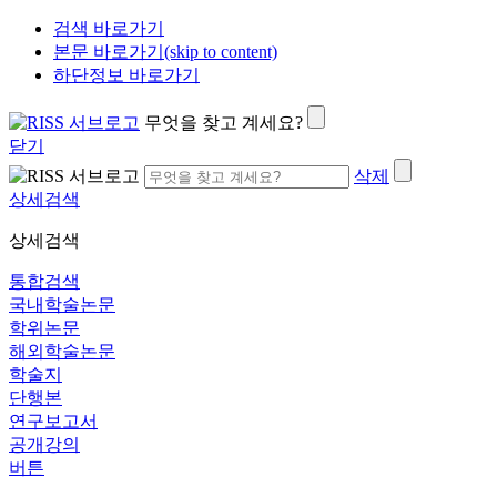
검색 바로가기
본문 바로가기(skip to content)
하단정보 바로가기
무엇을 찾고 계세요?
닫기
삭제
상세검색
상세검색
통합검색
국내학술논문
학위논문
해외학술논문
학술지
단행본
연구보고서
공개강의
버튼