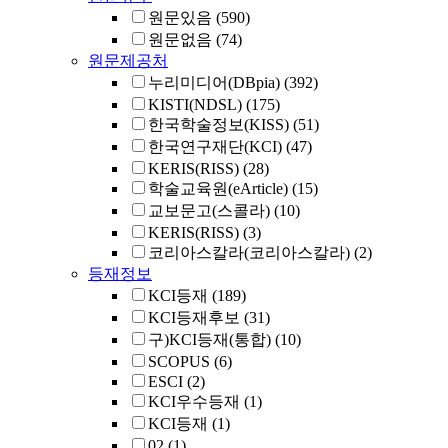
원문있음
(590)
원문없음
(74)
원문제공처
누리미디어(DBpia)
(392)
KISTI(NDSL)
(175)
한국학술정보(KISS)
(51)
한국연구재단(KCI)
(47)
KERIS(RISS)
(28)
학술교육원(eArticle)
(15)
교보문고(스콜라)
(10)
KERIS(RISS)
(3)
코리아스칼라(코리아스칼라)
(2)
등재정보
KCI등재
(189)
KCI등재후보
(31)
구)KCI등재(통합)
(10)
SCOPUS
(6)
ESCI
(2)
KCI우수등재
(1)
KCI등재
(1)
02
(1)