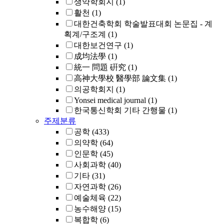
생약학회지
(1)
활천
(1)
대한건축학회 학술발표대회 논문집 - 계
획계/구조계
(1)
대한보건연구
(1)
成均法學
(1)
統一 問題 硏究
(1)
高神大學校 醫學部 論文集
(1)
의공학회지
(1)
Yonsei medical journal
(1)
한국통신학회 기타 간행물
(1)
주제분류
공학
(433)
의약학
(64)
인문학
(45)
사회과학
(40)
기타
(31)
자연과학
(26)
예술체육
(22)
농수해양
(15)
복합학
(6)