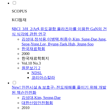
SCOPUS
KCI등재
$BCI_3/H_2/Ar$ 유도결합 플라즈마를 이용한 GaN의 건
식 식각에 관한 연구
김성대
,
정석용
,
이병택
,
허증수
,
Kim, Sung-Dae
,
Jung,
Seog-Yong
,
Lee, Byung-Taek
,
Huh, Jeung-Soo
한국재료학회
2000
한국재료학회지
Vol.10 No.3
원문보기
2
NDSL
코리아스칼라
New! 안전시설 & 보호구- 전도재해를 줄이기 위해 개발
된 잭슨안전화
김성대
,
Kim, Seong-Dae
대한산업안전협회
2010