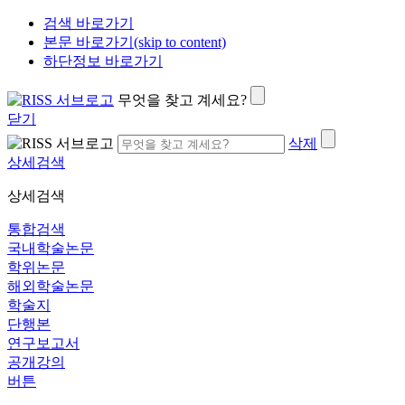
검색 바로가기
본문 바로가기(skip to content)
하단정보 바로가기
무엇을 찾고 계세요?
닫기
삭제
상세검색
상세검색
통합검색
국내학술논문
학위논문
해외학술논문
학술지
단행본
연구보고서
공개강의
버튼