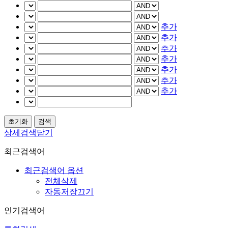
추가
추가
추가
추가
추가
추가
추가
상세검색닫기
최근검색어
최근검색어 옵션
전체삭제
자동저장끄기
인기검색어