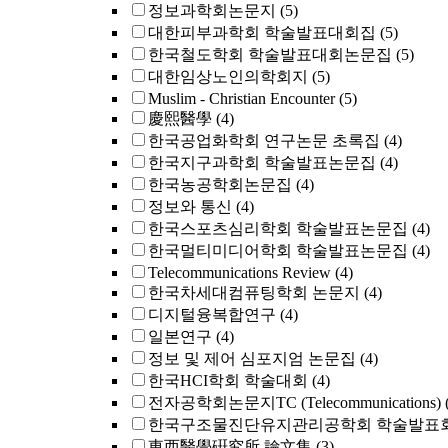
정보과학회논문지
(5)
대한피부과학회 학술발표대회집
(5)
한국철도학회 학술발표대회논문집
(5)
대한임상노인의학회지
(5)
Muslim - Christian Encounter
(5)
慶熙醫學
(4)
한국공업화학회 연구논문 초록집
(4)
한국지구과학회 학술발표논문집
(4)
한국농공학회논문집
(4)
정보와 통신
(4)
한국스포츠심리학회 학술발표논문집
(4)
한국멀티미디어학회 학술발표논문집
(4)
Telecommunications Review
(4)
한국차세대컴퓨팅학회 논문지
(4)
디지털융복합연구
(4)
일본연구
(4)
정보 및 제어 심포지엄 논문집
(4)
한국HCI학회 학술대회
(4)
전자공학회논문지TC (Telecommunications)
한국구조물진단유지관리공학회 학술발표회
東西醫學硏究所 論文集
(3)