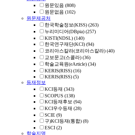
원문있음
(808)
원문없음
(102)
원문제공처
한국학술정보(KISS)
(263)
누리미디어(DBpia)
(257)
KISTI(NDSL)
(140)
한국연구재단(KCI)
(94)
코리아스칼라(코리아스칼라)
(40)
교보문고(스콜라)
(36)
학술교육원(eArticle)
(34)
KERIS(RISS)
(16)
KERIS(RISS)
(5)
등재정보
KCI등재
(343)
SCOPUS
(138)
KCI등재후보
(94)
KCI우수등재
(28)
SCIE
(9)
구)KCI등재(통합)
(8)
ESCI
(2)
학술지명