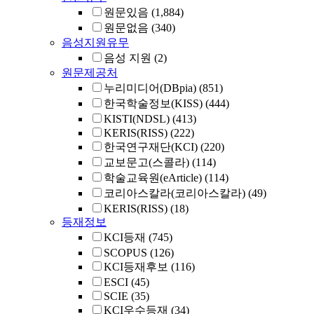
원문있음
(1,884)
원문없음
(340)
음성지원유무
음성 지원
(2)
원문제공처
누리미디어(DBpia)
(851)
한국학술정보(KISS)
(444)
KISTI(NDSL)
(413)
KERIS(RISS)
(222)
한국연구재단(KCI)
(220)
교보문고(스콜라)
(114)
학술교육원(eArticle)
(114)
코리아스칼라(코리아스칼라)
(49)
KERIS(RISS)
(18)
등재정보
KCI등재
(745)
SCOPUS
(126)
KCI등재후보
(116)
ESCI
(45)
SCIE
(35)
KCI우수등재
(34)