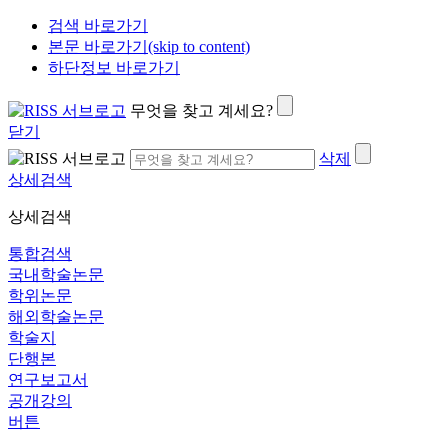
검색 바로가기
본문 바로가기(skip to content)
하단정보 바로가기
무엇을 찾고 계세요?
닫기
삭제
상세검색
상세검색
통합검색
국내학술논문
학위논문
해외학술논문
학술지
단행본
연구보고서
공개강의
버튼