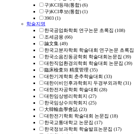
구)KCI등재(통합)
(6)
구)KCI후보(통합)
(1)
3903
(1)
학술지명
한국공업화학회 연구논문 초록집
(108)
조세금융
(66)
論文集
(49)
한국고분자학회 학술대회 연구논문 초록집
한국소음진동공학회 학술대회논문집
(39)
대한직업환경의학회 학술대회 논문집
(39)
臨床檢査와 精度管理
(35)
대한기계학회 춘추학술대회
(33)
대한이비인후과학회지 두경부외과학
(31)
대한전자공학회 학술대회
(28)
대한임상병리학회지
(27)
한국임상수의학회지
(25)
大韓輸血學會誌
(23)
대한전기학회 학술대회 논문집
(18)
한국교통대학교 논문집
(17)
한국정보과학회 학술발표논문집
(17)