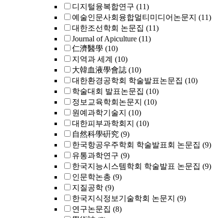
디지털융복합연구
(11)
예술인문사회융합멀티미디어논문지
(11)
대한조선학회 논문집
(11)
Journal of Apiculture
(11)
仁濟醫學
(10)
지역과 세계
(10)
大韓血液學會誌
(10)
대한환경공학회 학술발표논문집
(10)
학술대회 발표논문집
(10)
정보교육학회논문지
(10)
원예과학기술지
(10)
대한피부과학회지
(10)
自然科學硏究
(9)
한국항공우주학회 학술발표회 논문집
(9)
유통과학연구
(9)
한국지능시스템학회 학술발표 논문집
(9)
인문학논총
(9)
지질공학
(9)
한국지식정보기술학회 논문지
(9)
연구논문집
(8)