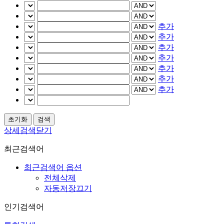
추가
추가
추가
추가
추가
추가
추가
상세검색닫기
최근검색어
최근검색어 옵션
전체삭제
자동저장끄기
인기검색어