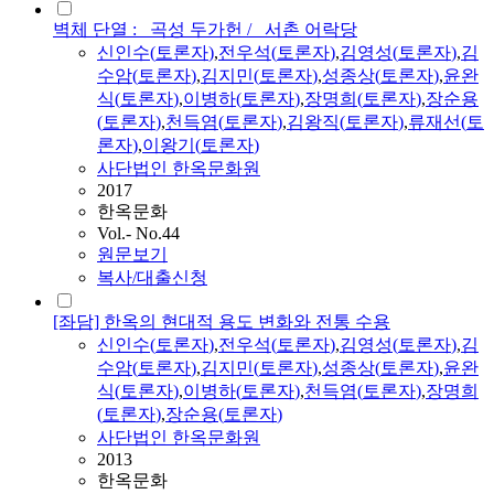
벽체 단열 : _곡성 두가헌 / _서촌 어락당
신인수(
토론자
)
,
전우석(
토론자
)
,
김영성
(
토론자
)
,
김
수암(
토론자
)
,
김
지민(
토론자
)
,
성종상(
토론자
)
,
윤완
식(
토론자
)
,
이병하(
토론자
)
,
장명희(
토론자
)
,
장순용
(
토론자
)
,
천득염(
토론자
)
,
김
왕직(
토론자
)
,
류재선(
토
론자
)
,
이왕기(
토론자
)
사단법인 한옥문화원
2017
한옥문화
Vol.- No.44
원문보기
복사/대출신청
[좌담] 한옥의 현대적 용도 변화와 전통 수용
신인수(
토론자
)
,
전우석(
토론자
)
,
김영성
(
토론자
)
,
김
수암(
토론자
)
,
김
지민(
토론자
)
,
성종상(
토론자
)
,
윤완
식(
토론자
)
,
이병하(
토론자
)
,
천득염(
토론자
)
,
장명희
(
토론자
)
,
장순용(
토론자
)
사단법인 한옥문화원
2013
한옥문화