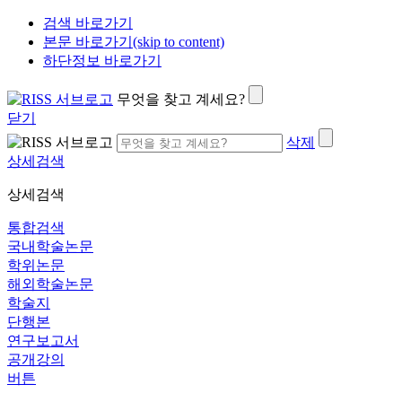
검색 바로가기
본문 바로가기(skip to content)
하단정보 바로가기
무엇을 찾고 계세요?
닫기
삭제
상세검색
상세검색
통합검색
국내학술논문
학위논문
해외학술논문
학술지
단행본
연구보고서
공개강의
버튼