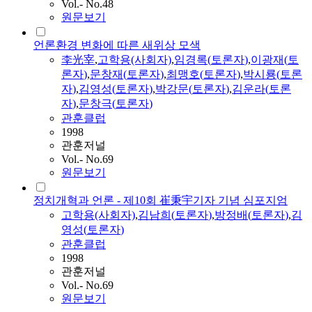
Vol.- No.48
원문보기
언론환경 변화에 따른 새위상 모색
李光宰
,
고학용(사회자)
,
임경록(
토론자
)
,
이광재(
토
론자
)
,
문창재(
토론자
)
,
최맹호(
토론자
)
,
박시룡(
토론
자
)
,
김영성
(
토론자
)
,
박강문(
토론자
)
,
김
운라(
토론
자
)
,
문창극(
토론자
)
관훈클럽
1998
관훈저널
Vol.- No.69
원문보기
정치개혁과 언론 - 제10회 崔秉宇기자 기념 심포지엄
고학용(사회자)
,
김
남희(
토론자
)
,
방정배(
토론자
)
,
김
영성
(
토론자
)
관훈클럽
1998
관훈저널
Vol.- No.69
원문보기