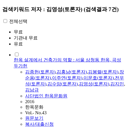
검색키워드
저자 : 김영성(토론자)
(검색결과 7건)
전체선택
무료
기관내 무료
유료
한옥 설계에서 건축가의 역할 : 서울 삼청동 한옥, 곡성
두가헌
김
종헌(
토론자
)
,
김
홍남(
토론자
)
,
김
봉렬(
토론자
)
,
장
순용(
토론자
)
,
이주연(
토론자
)
,
이문호(
토론자
)
,
전우
석(
토론자
)
,
김
수암(
토론자
)
,
김영성
(
토론자
)
,
김
지민
,
김
남규
사단법인 한옥문화원
2016
한옥문화
Vol.- No.43
원문보기
복사/대출신청