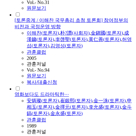
Vol.- No.31
원문보기
[토론중계 / 이해찬 국무총리 초청 토론회] 참여정부의
비전과 국정운영 방향
이해찬(
토론자
)
,
朴?讚(사회자)
,
金鎭國(
토론자
)
,
成
漢鏞(
토론자
)
,
李啓聖(
토론자
)
,
黃仁善(
토론자
)
,
허영
섭(
토론자
)
,
김영성
(
토론자
)
관훈클럽
2005
관훈저널
Vol.- No.94
원문보기
복사/대출신청
영화보다도 드라마틱한···
安炳璨(
토론자
)
,
崔銀熙(
토론자
)
,
金一洙(
토론자
)
,
申
相玉(
토론자
)
,
金擇元(
토론자
)
,
李允盛(
토론자
)
,
金斗
鎬(
토론자
)
,
金永盛(
토론자
)
관훈클럽
1989
관훈저널