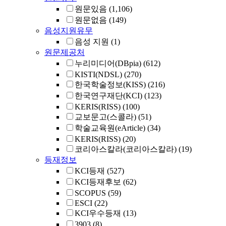
원문있음
(1,106)
원문없음
(149)
음성지원유무
음성 지원
(1)
원문제공처
누리미디어(DBpia)
(612)
KISTI(NDSL)
(270)
한국학술정보(KISS)
(216)
한국연구재단(KCI)
(123)
KERIS(RISS)
(100)
교보문고(스콜라)
(51)
학술교육원(eArticle)
(34)
KERIS(RISS)
(20)
코리아스칼라(코리아스칼라)
(19)
등재정보
KCI등재
(527)
KCI등재후보
(62)
SCOPUS
(59)
ESCI
(22)
KCI우수등재
(13)
3903
(8)