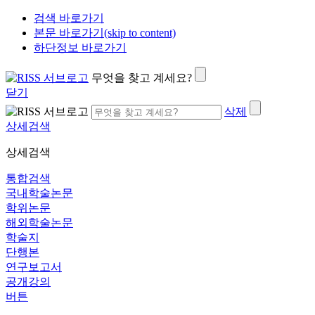
검색 바로가기
본문 바로가기(skip to content)
하단정보 바로가기
무엇을 찾고 계세요?
닫기
삭제
상세검색
상세검색
통합검색
국내학술논문
학위논문
해외학술논문
학술지
단행본
연구보고서
공개강의
버튼