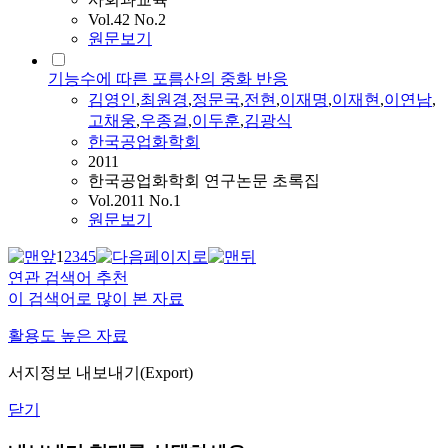
Vol.42 No.2
원문보기
기능수에 따른 포름산의 중화 반응
김영인
,
최원경
,
정문국
,
전현
,
이재명
,
이재현
,
이연남
,
고채웅
,
우종걸
,
이두훈
,
김광식
한국공업화학회
2011
한국공업화학회 연구논문 초록집
Vol.2011 No.1
원문보기
1
2
3
4
5
연관 검색어 추천
이 검색어로 많이 본 자료
활용도 높은 자료
서지정보 내보내기(Export)
닫기