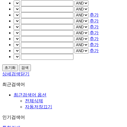
추가
추가
추가
추가
추가
추가
추가
상세검색닫기
최근검색어
최근검색어 옵션
전체삭제
자동저장끄기
인기검색어