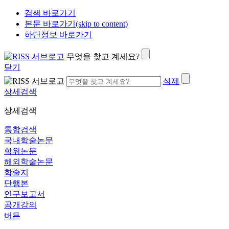
검색 바로가기
본문 바로가기(skip to content)
하단정보 바로가기
무엇을 찾고 계세요?
닫기
삭제
상세검색
상세검색
통합검색
국내학술논문
학위논문
해외학술논문
학술지
단행본
연구보고서
공개강의
버튼