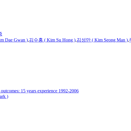
증
m Dae Gwan )
,
김수홍 (
Kim
Su Hong )
,
김성만 (
Kim
Seong Man )
,
nd outcomes: 15 years experience 1992-2006
rk )