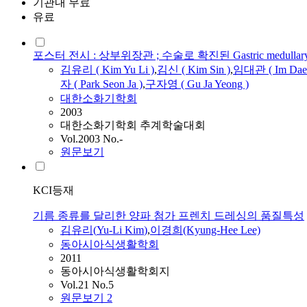
기관내 무료
유료
포스터 전시 : 상부위장관 ; 수술로 확진된 Gastric medullary carcino
김유리
(
Kim
Yu
Li
)
,
김신 (
Kim
Sin )
,
임대관 ( Im Dae
자 ( Park Seon Ja )
,
구자영 ( Gu Ja Yeong )
대한소화기학회
2003
대한소화기학회 추계학술대회
Vol.2003 No.-
원문보기
KCI등재
기름 종류를 달리한 양파 첨가 프렌치 드레싱의 품질특성
김유리
(
Yu
-
Li
Kim
)
,
이경희(Kyung-Hee Lee)
동아시아식생활학회
2011
동아시아식생활학회지
Vol.21 No.5
원문보기
2