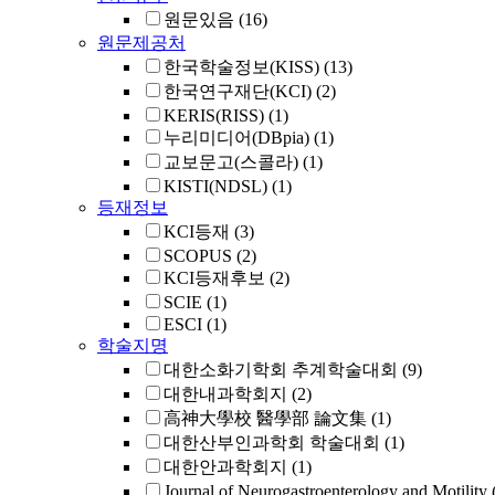
원문있음
(16)
원문제공처
한국학술정보(KISS)
(13)
한국연구재단(KCI)
(2)
KERIS(RISS)
(1)
누리미디어(DBpia)
(1)
교보문고(스콜라)
(1)
KISTI(NDSL)
(1)
등재정보
KCI등재
(3)
SCOPUS
(2)
KCI등재후보
(2)
SCIE
(1)
ESCI
(1)
학술지명
대한소화기학회 추계학술대회
(9)
대한내과학회지
(2)
高神大學校 醫學部 論文集
(1)
대한산부인과학회 학술대회
(1)
대한안과학회지
(1)
Journal of Neurogastroenterology and Motilit