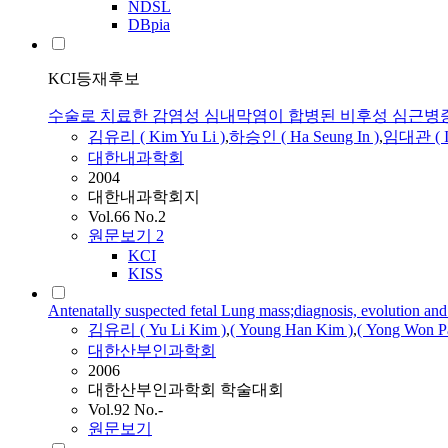
NDSL
DBpia
KCI등재후보
수술로 치료한 감염성 심내막염이 합병된 비후성 심근병
김유리
(
Kim
Yu
Li
)
,
하승인 ( Ha Seung In )
,
임대관 ( I
대한내과학회
2004
대한내과학회지
Vol.66 No.2
원문보기
2
KCI
KISS
Antenatally suspected fetal Lung mass;diagnosis, evolution a
김유리
(
Yu
Li
Kim
)
,
( Young Han
Kim
)
,
( Yong Won Pa
대한산부인과학회
2006
대한산부인과학회 학술대회
Vol.92 No.-
원문보기