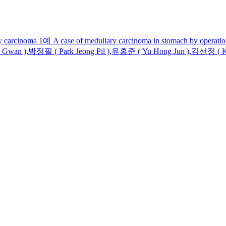
ma 1예 A case of medullary carcinoma in stomach by operatio
 Gwan )
,
박정필 ( Park Jeong Pil )
,
유홍준 (
Yu
Hong Jun )
,
김선정 (