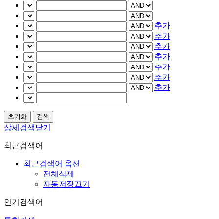
추가
추가
추가
추가
추가
추가
추가
상세검색닫기
최근검색어
최근검색어 옵션
전체삭제
자동저장끄기
인기검색어