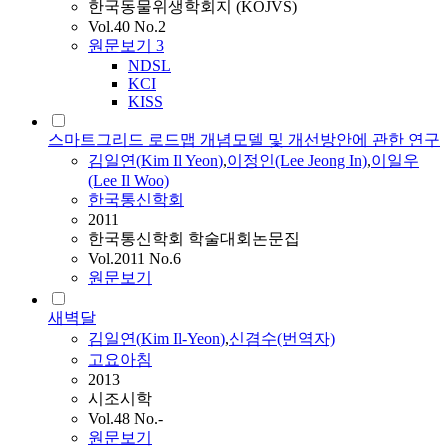
한국동물위생학회지 (KOJVS)
Vol.40 No.2
원문보기
3
NDSL
KCI
KISS
스마트그리드 로드맵 개념모델 및 개선방안에 관한 연구
김일연
(
Kim
Il
Yeon
)
,
이정인(Lee Jeong In)
,
이일우
(Lee
Il
Woo)
한국통신학회
2011
한국통신학회 학술대회논문집
Vol.2011 No.6
원문보기
새벽달
김일연
(
Kim
Il-Yeon
)
,
신겸수(번역자)
고요아침
2013
시조시학
Vol.48 No.-
원문보기