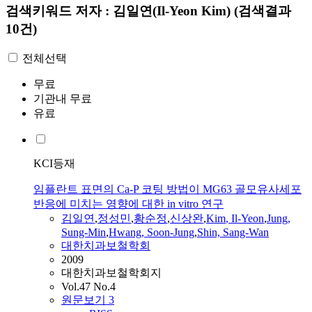
검색키워드
저자 : 김일연(Il-Yeon Kim)
(검색결과
10건)
전체선택
무료
기관내 무료
유료
KCI등재
임플란트 표면의 Ca-P 코팅 방법이 MG63 골모유사세포
반응에 미치는 영향에 대한 in vitro 연구
김일연
,
정성민
,
황순정
,
신상완
,
Kim
,
Il-Yeon
,
Jung,
Sung-Min
,
Hwang, Soon-Jung
,
Shin, Sang-Wan
대한치과보철학회
2009
대한치과보철학회지
Vol.47 No.4
원문보기
3