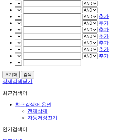
추가
추가
추가
추가
추가
추가
추가
상세검색닫기
최근검색어
최근검색어 옵션
전체삭제
자동저장끄기
인기검색어