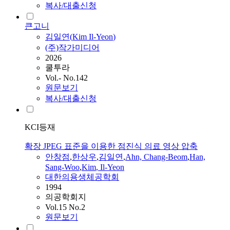
복사/대출신청
큰고니
김일연
(
Kim
Il-Yeon
)
(주)작가미디어
2026
쿨투라
Vol.- No.142
원문보기
복사/대출신청
KCI등재
확장 JPEG 표준을 이용한 점진식 의료 영상 압축
안창점
,
한상우
,
김일연
,
Ahn, Chang-Beom
,
Han,
Sang-Woo
,
Kim
,
Il-Yeon
대한의용생체공학회
1994
의공학회지
Vol.15 No.2
원문보기