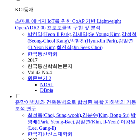
KCI등재
스마트 에너지 IoT를 위한 CoAP 기반 Lightweight
OpenADR2.0b 프로토콜의 구현 및 분석
박헌일(Heon-
Il
Park)
,
김세영(Se-Young
Kim
)
,
강성철
(Seong-Cheol Kang)
,
박현진(Hyun-Jin Park)
,
김일연
(
Il-Yeon
Kim
)
,
최진식(Jin-Seek Choi)
한국통신학회
2017
한국통신학회논문지
Vol.42 No.4
원문보기
2
NDSL
DBpia
흙막이벽체와 건축옹벽으로 합성된 복합 지하벽의 거동
분석 연구
최성욱(Choi, Sung-wook)
,
김봉수(
Kim
, Bong-Su)
,
박
영배(Park, Yeong-Bae)
,
김일연
(
Kim
,
Il-Yeon
)
,
이강일
(Lee, Gang-
Il
)
한국지반신소재학회