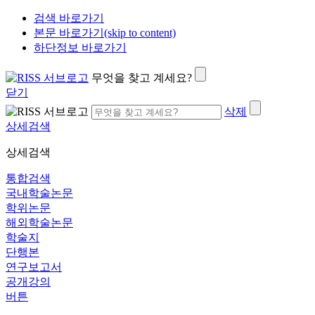
검색 바로가기
본문 바로가기(skip to content)
하단정보 바로가기
무엇을 찾고 계세요?
닫기
삭제
상세검색
상세검색
통합검색
국내학술논문
학위논문
해외학술논문
학술지
단행본
연구보고서
공개강의
버튼