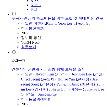
RISS
NDSL
KCI
수용가 중심의 수요반응을 위한 모델 및 확대 방안 연구
김일연
,
이현기
,
Kim
,
Il-Yeon
,
Lee, Hyeon-Gi
한국통신학회
2017
정보와 통신
Vol.34 No.5
원문보기
KCI등재
인천지역 산란계 가금질병 항체 보유율 조사
김일연
(
Il-yeon
Kim
)
,
이정애 ( Jeong-ae Lee )
,
정철 (
Cheol Jeong )
,
윤일채 (
Il
-chae Yun )
,
송재성 ( Jae-
seong Song )
,
정윤정 ( Yun-jung Jung )
,
이윤미 ( Yun-
mi Lee )
,
임지흔 ( Ji-heun Lim )
,
이정구 ( Jung-gu Lee
)
,
이성모 ( Sung-mo Le
한국동물위생학회
2017