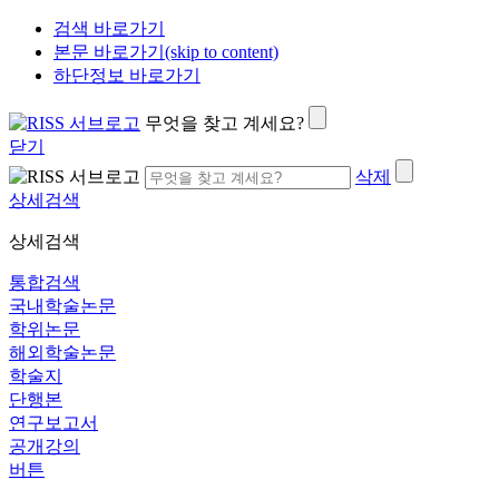
검색 바로가기
본문 바로가기(skip to content)
하단정보 바로가기
무엇을 찾고 계세요?
닫기
삭제
상세검색
상세검색
통합검색
국내학술논문
학위논문
해외학술논문
학술지
단행본
연구보고서
공개강의
버튼