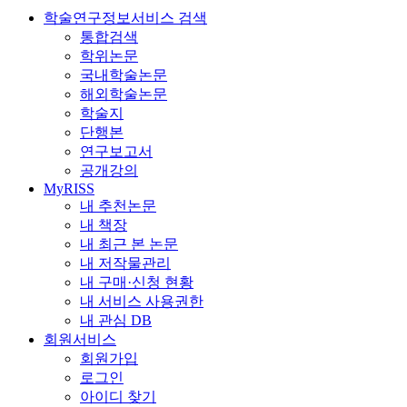
학술연구정보서비스 검색
통합검색
학위논문
국내학술논문
해외학술논문
학술지
단행본
연구보고서
공개강의
MyRISS
내 추천논문
내 책장
내 최근 본 논문
내 저작물관리
내 구매·신청 현황
내 서비스 사용권한
내 관심 DB
회원서비스
회원가입
로그인
아이디 찾기