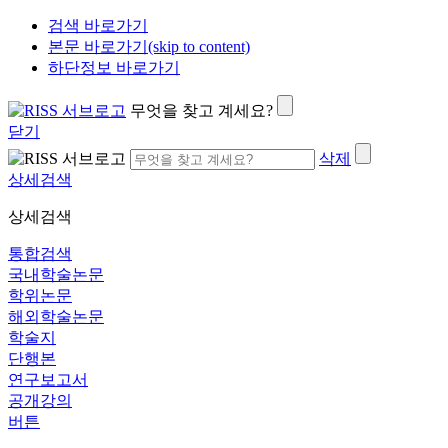
검색 바로가기
본문 바로가기(skip to content)
하단정보 바로가기
무엇을 찾고 계세요?
닫기
삭제
상세검색
상세검색
통합검색
국내학술논문
학위논문
해외학술논문
학술지
단행본
연구보고서
공개강의
버튼