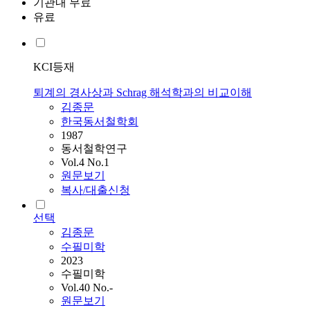
기관내 무료
유료
KCI등재
퇴계의 경사상과 Schrag 해석학과의 비교이해
김종문
한국동서철학회
1987
동서철학연구
Vol.4 No.1
원문보기
복사/대출신청
선택
김종문
수필미학
2023
수필미학
Vol.40 No.-
원문보기