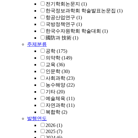
전기학회논문지
(1)
한국정보과학회 학술발표논문집
(1)
항공산업연구
(1)
국방정책연구
(1)
한국수자원학회 학술대회
(1)
國防과 技術
(1)
주제분류
공학
(175)
의약학
(149)
교육
(36)
인문학
(30)
사회과학
(23)
농수해양
(22)
기타
(20)
예술체육
(11)
자연과학
(11)
복합학
(2)
발행연도
2026
(1)
2025
(7)
2024
(6)