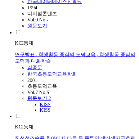
한국데이터베이스진흥원
1994
디지털콘텐츠
Vol.9 No.-
원문보기
KCI등재
연구발표 : 학생활동 중심의 도덕교육 ; 학생활동 중심의
도덕과 대화학습
김종문
한국초등도덕교육학회
2001
초등도덕교육
Vol.7 No.S
원문보기
2
KISS
KISS
KCI등재
진성성조숙증 환아에서 다른 두 종류의 생식샘자극호르