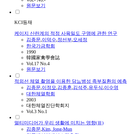
원문보기
KCI등재
케이지 산란계의 적정 사육밀도 구명에 관한 연구
김종문
,
이덕수
,
정선부
,
오세정
한국가금학회
1990
韓國家禽學會誌
Vol.17 No.4
원문보기
적외선 체열 촬영을 이용한 당뇨병성 족부질환의 예측
김종문
,
이정모
,
김종훈
,
김석주
,
유두식
,
이수영
대한체열학회
2003
대한체열진단학회지
Vol.3 No.1
멀티미디어가 우리 생활에 미치는 영향(Ⅲ)
김종문
,
Kim, Jong-Mun