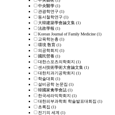
中央藝術
(1)
中央醫學
(1)
관광학연구
(1)
동서철학연구
(1)
大韓建築學會論文集
(1)
法政學報
(1)
Korean Journal of Family Medicine
(1)
교육학논총
(1)
環境 敎育
(1)
의공학회지
(1)
國民營養
(1)
대한스포츠의학회지
(1)
센서技術學術大會論文集
(1)
대한치과기공학회지
(1)
학술대회
(1)
설비공학 논문집
(1)
韓國家禽學會誌
(1)
한국세라믹학회지
(1)
대한피부과학회 학술발표대회집
(1)
초록집
(1)
전기의 세계
(1)