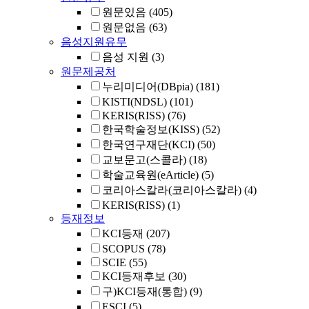
원문있음
(405)
원문없음
(63)
음성지원유무
음성 지원
(3)
원문제공처
누리미디어(DBpia)
(181)
KISTI(NDSL)
(101)
KERIS(RISS)
(76)
한국학술정보(KISS)
(52)
한국연구재단(KCI)
(50)
교보문고(스콜라)
(18)
학술교육원(eArticle)
(5)
코리아스칼라(코리아스칼라)
(4)
KERIS(RISS)
(1)
등재정보
KCI등재
(207)
SCOPUS
(78)
SCIE
(55)
KCI등재후보
(30)
구)KCI등재(통합)
(9)
ESCI
(5)