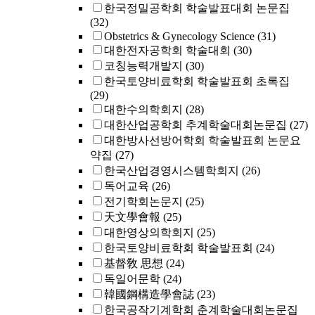
한국정밀공학회 학술발표대회 논문집
(32)
Obstetrics & Gynecology Science
(31)
대한전자공학회 학술대회
(30)
코칭능력개발지
(30)
한국토양비료학회 학술발표회 초록집
(29)
대한수의학회지
(28)
대한산업공학회 추계학술대회논문집
(27)
대한방사선방어학회 학술발표회 논문요
약집
(27)
한국산업경영시스템학회지
(26)
독어교육
(26)
전기학회논문지
(25)
天文學會報
(25)
대한영상의학회지
(25)
한국토양비료학회 학술발표회
(24)
基督敎 思想
(24)
독일어문학
(24)
韓國鋼構造學會誌
(23)
한국공작기계학회 춘계학술대회논문집