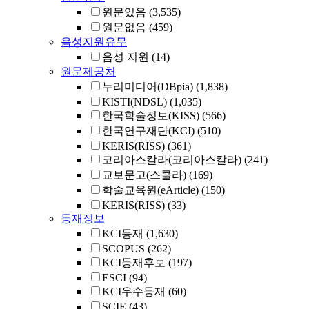
원문있음
(3,535)
원문없음
(459)
음성지원유무
음성 지원
(14)
원문제공처
누리미디어(DBpia)
(1,838)
KISTI(NDSL)
(1,035)
한국학술정보(KISS)
(566)
한국연구재단(KCI)
(510)
KERIS(RISS)
(361)
코리아스칼라(코리아스칼라)
(241)
교보문고(스콜라)
(169)
학술교육원(eArticle)
(150)
KERIS(RISS)
(33)
등재정보
KCI등재
(1,630)
SCOPUS
(262)
KCI등재후보
(197)
ESCI
(94)
KCI우수등재
(60)
SCIE
(43)