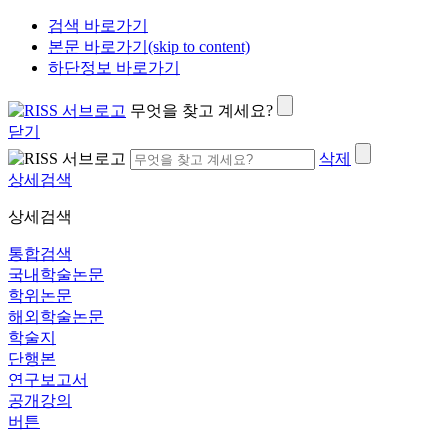
검색 바로가기
본문 바로가기(skip to content)
하단정보 바로가기
무엇을 찾고 계세요?
닫기
삭제
상세검색
상세검색
통합검색
국내학술논문
학위논문
해외학술논문
학술지
단행본
연구보고서
공개강의
버튼