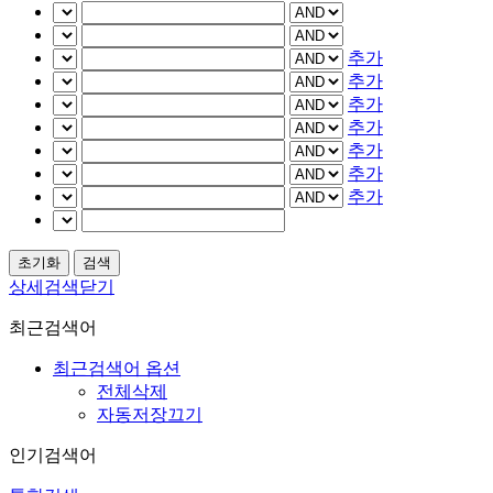
추가
추가
추가
추가
추가
추가
추가
상세검색닫기
최근검색어
최근검색어 옵션
전체삭제
자동저장끄기
인기검색어