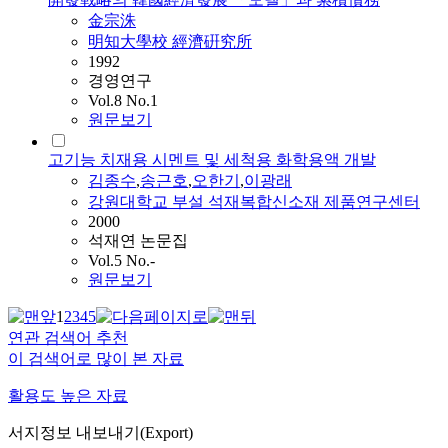
金宗洙
明知大學校 經濟硏究所
1992
경영연구
Vol.8 No.1
원문보기
고기능 치재용 시멘트 및 세척용 화학용액 개발
김종수
,
송근호
,
오한기
,
이광래
강원대학교 부설 석재복합신소재 제품연구센터
2000
석재연 논문집
Vol.5 No.-
원문보기
1
2
3
4
5
연관 검색어 추천
이 검색어로 많이 본 자료
활용도 높은 자료
서지정보 내보내기(Export)