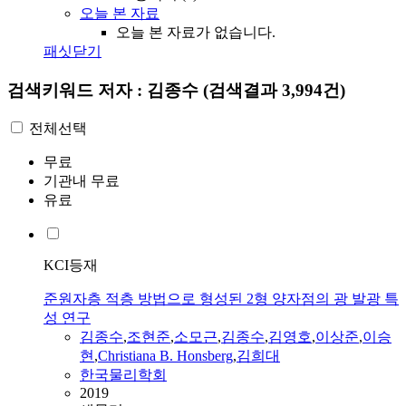
오늘 본 자료
오늘 본 자료가 없습니다.
패싯닫기
검색키워드
저자 : 김종수
(검색결과 3,994건)
전체선택
무료
기관내 무료
유료
KCI등재
준원자층 적층 방법으로 형성된 2형 양자점의 광 발광 특
성 연구
김종수
,
조현준
,
소모근
,
김종수
,
김영호
,
이상준
,
이승
현
,
Christiana B. Honsberg
,
김희대
한국물리학회
2019