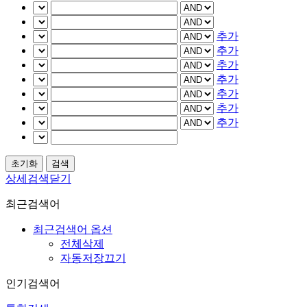
추가
추가
추가
추가
추가
추가
추가
상세검색닫기
최근검색어
최근검색어 옵션
전체삭제
자동저장끄기
인기검색어