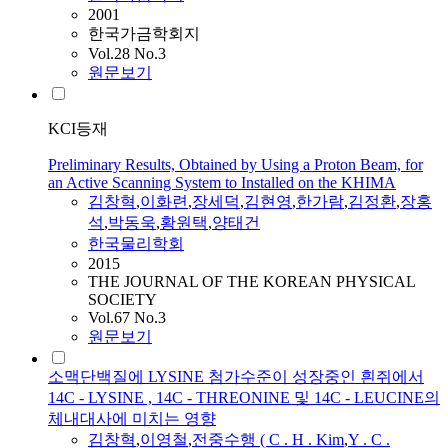
2001
한국가금학회지
Vol.28 No.3
원문보기
KCI등재
Preliminary Results, Obtained by Using a Proton Beam, for
an Active Scanning System to Installed on the KHIMA
김창혁
,
이화련
,
장세덕
,
김현영
,
한가람
,
김정환
,
장홍
석
,
박동욱
,
황원택
,
양태건
한국물리학회
2015
THE JOURNAL OF THE KOREAN PHYSICAL
SOCIETY
Vol.67 No.3
원문보기
소맥단백질에 LYSINE 첨가수준이 성장중인 흰쥐에서
14C - LYSINE , 14C - THREONINE 및 14C - LEUCINE의
체내대사에 미치는 영향
김창혁
,
이영철
,
전중수행 ( C . H . Kim
,
Y . C .