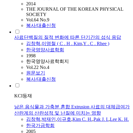
2014
THE JOURNAL OF THE KOREAN PHYSICAL
SOCIETY
Vol.64 No.9
복사/대출신청
사료단백질의 질적 변화에 따른 단기간의 섭식 응답
김창혁
,
이영철 ( C . H . Kim
,
Y . C . Rhee )
한국영양사료학회
1998
한국영양사료학회지
Vol.22 No.4
원문보기
복사/대출신청
KCI등재
남은 음식물과 가축분 혼합 Extrusion 사료의 대체급여가
산란계의 산란성적 및 난질에 미치는 영향
김창혁
,
박재인
,
이규호
,
Kim C. H.
,
Pak J. I.
,
Lee K. H.
한국가금학회
2005