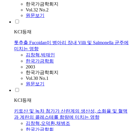
한국가금학회지
Vol.32 No.2
원문보기
KCI등재
톳추출 Fucoidan이 병아리 장내 Villi 및 Salmonella 균주에
미치는 영향
김창혁
,
박재인
한국가금학회
2003
한국가금학회지
Vol.30 No.1
원문보기
KCI등재
키토산 및 녹차 첨가가 산란계의 생산성, 소화율 및 혈액
과 계란의 콜레스테롤 함량에 미치는 영향
김창혁
,
오덕환
,
채병조
한국가금학회