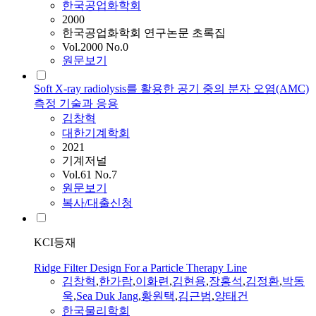
한국공업화학회
2000
한국공업화학회 연구논문 초록집
Vol.2000 No.0
원문보기
Soft X-ray radiolysis를 활용한 공기 중의 분자 오염(AMC)
측정 기술과 응용
김창혁
대한기계학회
2021
기계저널
Vol.61 No.7
원문보기
복사/대출신청
KCI등재
Ridge Filter Design For a Particle Therapy Line
김창혁
,
한가람
,
이화련
,
김현용
,
장홍석
,
김정환
,
박동
욱
,
Sea Duk Jang
,
황원택
,
김근범
,
양태건
한국물리학회