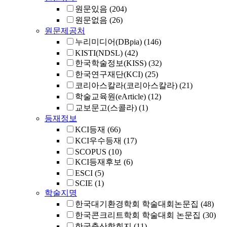
원문있음
(204)
원문없음
(26)
원문제공처
누리미디어(DBpia)
(146)
KISTI(NDSL)
(42)
한국학술정보(KISS)
(32)
한국연구재단(KCI)
(25)
코리아스칼라(코리아스칼라)
(21)
학술교육원(eArticle)
(12)
교보문고(스콜라)
(1)
등재정보
KCI등재
(66)
KCI우수등재
(17)
SCOPUS
(10)
KCI등재후보
(6)
ESCI
(5)
SCIE
(1)
학술지명
한국대기환경학회 학술대회논문집
(48)
한국콘크리트학회 학술대회 논문집
(30)
한국축산학회지
(11)