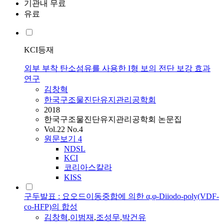
기관내 무료
유료
KCI등재
외부 부착 탄소섬유를 사용한 I형 보의 전단 보강 효과
연구
김창혁
한국구조물진단유지관리공학회
2018
한국구조물진단유지관리공학회 논문집
Vol.22 No.4
원문보기
4
NDSL
KCI
코리아스칼라
KISS
구두발표 : 요오드이동중합에 의한 α,φ-Diiodo-poly(VDF-
co-HFP)의 합성
김창혁
,
이범재
,
조성무
,
박건유