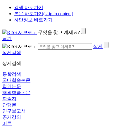
검색 바로가기
본문 바로가기(skip to content)
하단정보 바로가기
무엇을 찾고 계세요?
닫기
삭제
상세검색
상세검색
통합검색
국내학술논문
학위논문
해외학술논문
학술지
단행본
연구보고서
공개강의
버튼