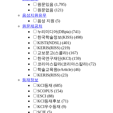
원문있음
(1,795)
원문없음
(121)
음성지원유무
음성 지원
(5)
원문제공처
누리미디어(DBpia)
(741)
한국학술정보(KISS)
(498)
KISTI(NDSL)
(401)
KERIS(RISS)
(219)
교보문고(스콜라)
(167)
한국연구재단(KCI)
(159)
코리아스칼라(코리아스칼라)
(72)
학술교육원(eArticle)
(46)
KERIS(RISS)
(23)
등재정보
KCI등재
(685)
SCOPUS
(154)
ESCI
(88)
KCI등재후보
(71)
KCI우수등재
(9)
SCIE
(5)