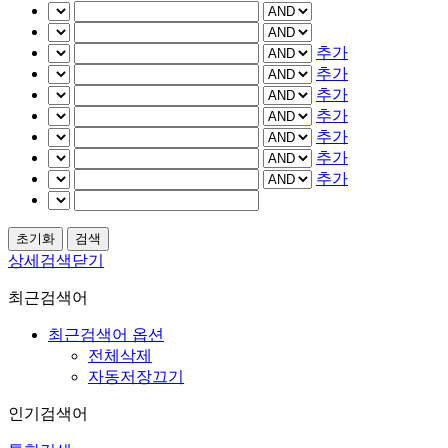
추가
추가
추가
추가
추가
추가
추가
상세검색닫기
최근검색어
최근검색어 옵션
전체삭제
자동저장끄기
인기검색어