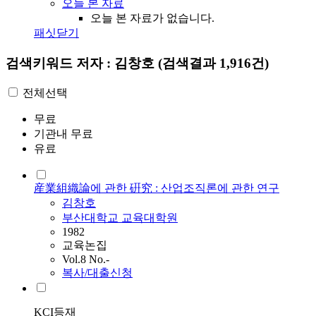
오늘 본 자료
오늘 본 자료가 없습니다.
패싯닫기
검색키워드
저자 : 김창호
(검색결과 1,916건)
전체선택
무료
기관내 무료
유료
産業組織論에 관한 硏究 : 산업조직론에 관한 연구
김창호
부산대학교 교육대학원
1982
교육논집
Vol.8 No.-
복사/대출신청
KCI등재