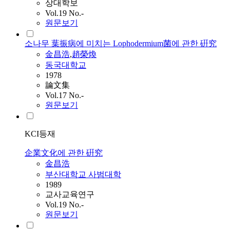
상대학보
Vol.19 No.-
원문보기
소나무 葉振病에 미치는 Lophodermium菌에 관한 硏究
金昌浩
,
趙榮煥
동국대학교
1978
論文集
Vol.17 No.-
원문보기
KCI등재
企業文化에 관한 硏究
金昌浩
부산대학교 사범대학
1989
교사교육연구
Vol.19 No.-
원문보기