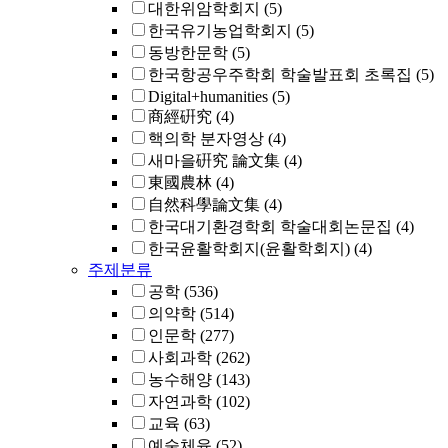
대한위암학회지
(5)
한국유기농업학회지
(5)
동방한문학
(5)
한국항공우주학회 학술발표회 초록집
(5)
Digital+humanities
(5)
商經硏究
(4)
핵의학 분자영상
(4)
새마을硏究 論文集
(4)
東國農林
(4)
自然科學論文集
(4)
한국대기환경학회 학술대회논문집
(4)
한국윤활학회지(윤활학회지)
(4)
주제분류
공학
(536)
의약학
(514)
인문학
(277)
사회과학
(262)
농수해양
(143)
자연과학
(102)
교육
(63)
예술체육
(52)