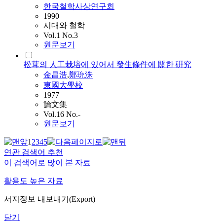
한국철학사상연구회
1990
시대와 철학
Vol.1 No.3
원문보기
松茸의 人工栽培에 있어서 發生條件에 關한 硏究
金昌浩
,
鄭玧洙
東國大學校
1977
論文集
Vol.16 No.-
원문보기
1
2
3
4
5
연관 검색어 추천
이 검색어로 많이 본 자료
활용도 높은 자료
서지정보 내보내기(Export)
닫기