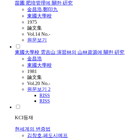
苗圃 肥培管理에 關한 硏究
金昌浩
,
鄭印九
東國大學校
1975
論文集
Vol.14 No.-
원문보기
東國大學校 雲吉山 演習林의 山林資源에 關한 硏究
金昌浩
東國大學校
1981
論文集
Vol.20 No.-
원문보기
2
RISS
RISS
KCI등재
현세계의 변증법
김창호
,
페도시예프