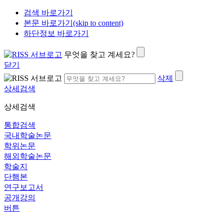
검색 바로가기
본문 바로가기(skip to content)
하단정보 바로가기
무엇을 찾고 계세요?
닫기
삭제
상세검색
상세검색
통합검색
국내학술논문
학위논문
해외학술논문
학술지
단행본
연구보고서
공개강의
버튼