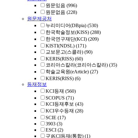
원문있음
(996)
원문없음
(228)
원문제공처
누리미디어(DBpia)
(530)
한국학술정보(KISS)
(288)
한국연구재단(KCI)
(209)
KISTI(NDSL)
(171)
교보문고(스콜라)
(90)
KERIS(RISS)
(60)
코리아스칼라(코리아스칼라)
(35)
학술교육원(eArticle)
(27)
KERIS(RISS)
(6)
등재정보
KCI등재
(560)
SCOPUS
(71)
KCI등재후보
(43)
KCI우수등재
(28)
SCIE
(17)
3903
(3)
ESCI
(2)
구)KCI등재(통합)
(1)