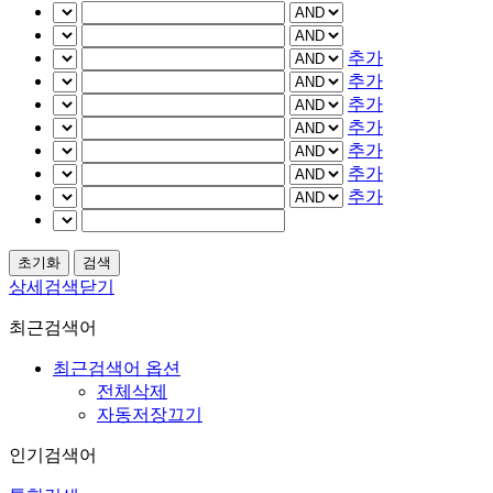
추가
추가
추가
추가
추가
추가
추가
상세검색닫기
최근검색어
최근검색어 옵션
전체삭제
자동저장끄기
인기검색어