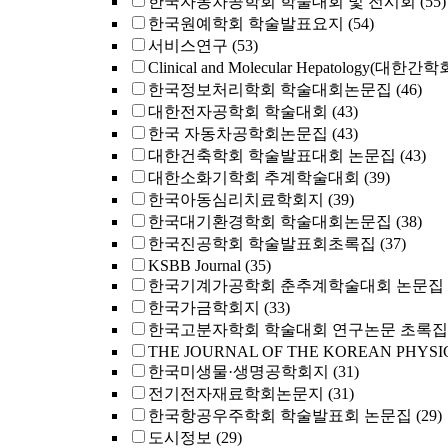
한국자동차공학회 학술대회 및 전시회
(55)
한국원예학회 학술발표요지
(54)
서비스연구
(53)
Clinical and Molecular Hepatology(대한간
한국정보처리학회 학술대회논문집
(46)
대한전자공학회 학술대회
(43)
한국 자동차공학회논문집
(43)
대한건축학회 학술발표대회 논문집
(43)
대한소화기학회 추계학술대회
(39)
한국아동심리치료학회지
(39)
한국대기환경학회 학술대회논문집
(38)
한국진공학회 학술발표회초록집
(37)
KSBB Journal
(35)
한국기계가공학회 춘추계학술대회 논문집
한국가금학회지
(33)
한국고분자학회 학술대회 연구논문 초록집
THE JOURNAL OF THE KOREAN PHYSI
한국미생물·생명공학회지
(31)
전기전자재료학회논문지
(31)
한국항공우주학회 학술발표회 논문집
(29)
도시정보
(29)