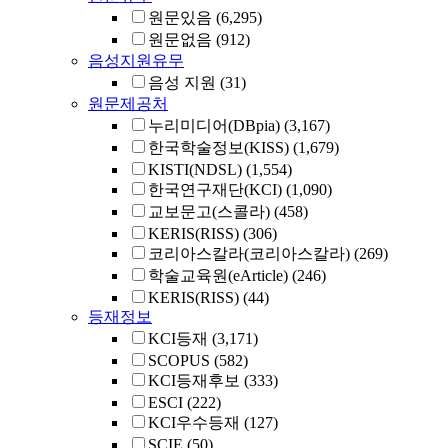
원문있음
(6,295)
원문없음
(912)
음성지원유무
음성 지원
(31)
원문제공처
누리미디어(DBpia)
(3,167)
한국학술정보(KISS)
(1,679)
KISTI(NDSL)
(1,554)
한국연구재단(KCI)
(1,090)
교보문고(스콜라)
(458)
KERIS(RISS)
(306)
코리아스칼라(코리아스칼라)
(269)
학술교육원(eArticle)
(246)
KERIS(RISS)
(44)
등재정보
KCI등재
(3,171)
SCOPUS
(582)
KCI등재후보
(333)
ESCI
(222)
KCI우수등재
(127)
SCIE
(50)