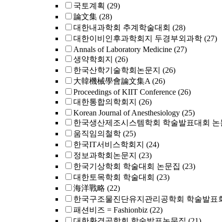
국토계획
(29)
論文集
(28)
대한내과학회 추계학술대회
(28)
대한이비인후과학회지 두경부외과학
(27)
Annals of Laboratory Medicine
(27)
생약학회지
(26)
한국산학기술학회논문지
(26)
大韓機械學會論文集A
(26)
Proceedings of KIIT Conference
(26)
대한통합의학회지
(26)
Korean Journal of Anesthesiology
(25)
한국생산제조시스템학회 학술발표대회 논
움직임의철학
(25)
한국IT서비스학회지
(24)
정보과학회논문지
(23)
한국기상학회 학술대회 논문집
(23)
대한토목학회 학술대회
(23)
海洋戰略
(22)
한국구조물진단유지관리공학회 학술발표회
패션비즈 = Fashionbiz
(22)
대한환경공학회 학술발표논문집
(21)