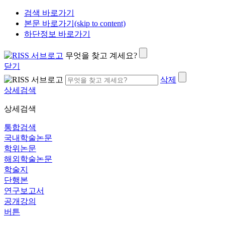
검색 바로가기
본문 바로가기(skip to content)
하단정보 바로가기
무엇을 찾고 계세요?
닫기
삭제
상세검색
상세검색
통합검색
국내학술논문
학위논문
해외학술논문
학술지
단행본
연구보고서
공개강의
버튼