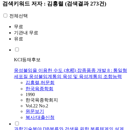
검색키워드
저자 : 김홍렬
(검색결과 273건)
전체선택
무료
기관내 무료
유료
KCI등재후보
웅성불임을 이용한 수도 (水稻) 잡종품종 개발 8 : 통일형
세포질 웅성불임계통의 육성 및 육성계통의 조합능력
김홍렬
,
허문회
한국육종학회
1990
한국육종학회지
Vol.22 No.2
원문보기
복사/대출신청
과학기술분야 DB분류와 검색을 위한 분류체계의 설계