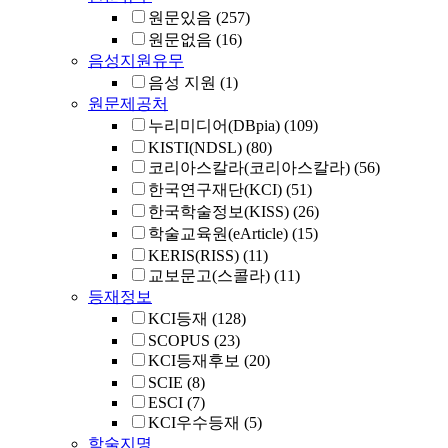
원문있음
(257)
원문없음
(16)
음성지원유무
음성 지원
(1)
원문제공처
누리미디어(DBpia)
(109)
KISTI(NDSL)
(80)
코리아스칼라(코리아스칼라)
(56)
한국연구재단(KCI)
(51)
한국학술정보(KISS)
(26)
학술교육원(eArticle)
(15)
KERIS(RISS)
(11)
교보문고(스콜라)
(11)
등재정보
KCI등재
(128)
SCOPUS
(23)
KCI등재후보
(20)
SCIE
(8)
ESCI
(7)
KCI우수등재
(5)
학술지명