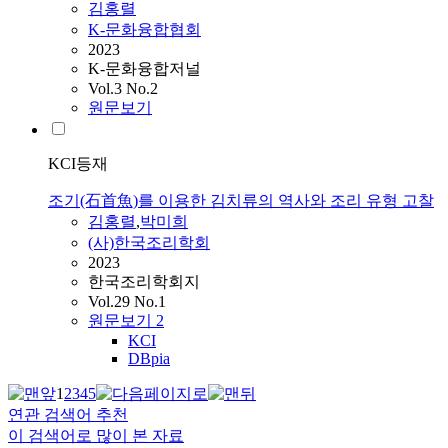
김홍렬
K-문화융합협회
2023
K-문화융합저널
Vol.3 No.2
원문보기
KCI등재
조기(石首魚)를 이용한 김치류의 역사와 조리 유형 고찰
김홍렬
,
박미희
(사)한국조리학회
2023
한국조리학회지
Vol.29 No.1
원문보기
2
KCI
DBpia
1
2
3
4
5
연관 검색어 추천
이 검색어로 많이 본 자료