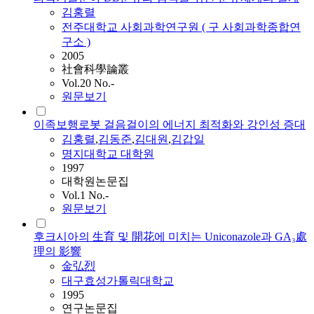
김홍렬
전주대학교 사회과학연구원 ( 구 사회과학종합연
구소 )
2005
社會科學論叢
Vol.20 No.-
원문보기
이족보행로봇 걸음걸이의 에너지 최적화와 강인성 증대
김홍렬
,
김동준
,
김대원
,
김갑일
명지대학교 대학원
1997
대학원논문집
Vol.1 No.-
원문보기
후크시아의 生育 및 開花에 미치는 Uniconazole과 GA₃處
理의 影響
金弘烈
대구효성가톨릭대학교
1995
연구논문집