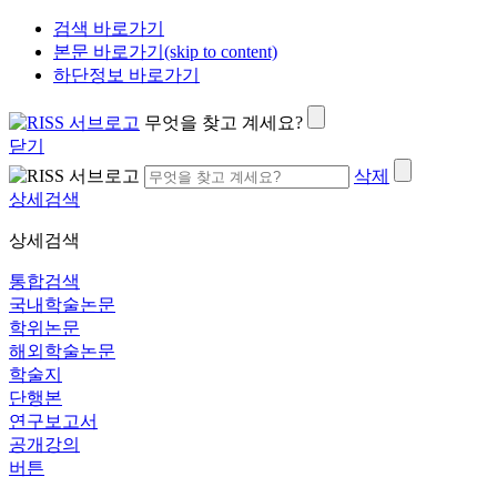
검색 바로가기
본문 바로가기(skip to content)
하단정보 바로가기
무엇을 찾고 계세요?
닫기
삭제
상세검색
상세검색
통합검색
국내학술논문
학위논문
해외학술논문
학술지
단행본
연구보고서
공개강의
버튼