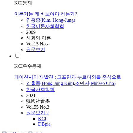
KCI등재
이론가는 왜 바보여야 하는가?
김홍중
(
Kim
,
Hong
-
Jung
)
한국이론사회학회
2009
사회와 이론
Vol.15 No.-
원문보기
KCI우수등재
페이션시의 재발견 : 고프만과 부르디외를 중심으로
김홍중
(
Hong
-
Jung
Kim
)
,
조민서(Minseo Cho)
한국사회학회
2021
韓國社會學
Vol.55 No.3
원문보기
2
KCI
DBpia