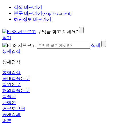
검색 바로가기
본문 바로가기(skip to content)
하단정보 바로가기
무엇을 찾고 계세요?
닫기
삭제
상세검색
상세검색
통합검색
국내학술논문
학위논문
해외학술논문
학술지
단행본
연구보고서
공개강의
버튼