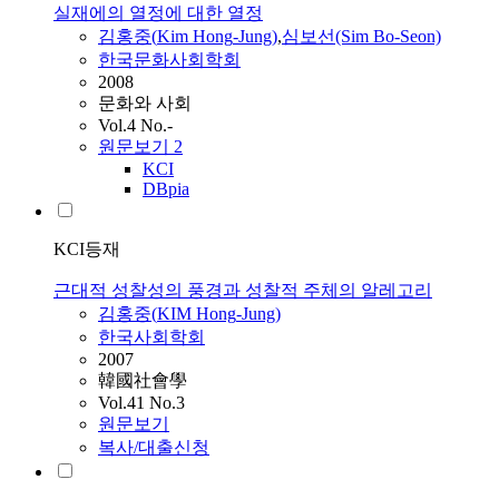
실재에의 열정에 대한 열정
김홍중
(
Kim
Hong
-
Jung
)
,
심보선(Sim Bo-Seon)
한국문화사회학회
2008
문화와 사회
Vol.4 No.-
원문보기
2
KCI
DBpia
KCI등재
근대적 성찰성의 풍경과 성찰적 주체의 알레고리
김홍중
(
KIM
Hong
-
Jung
)
한국사회학회
2007
韓國社會學
Vol.41 No.3
원문보기
복사/대출신청