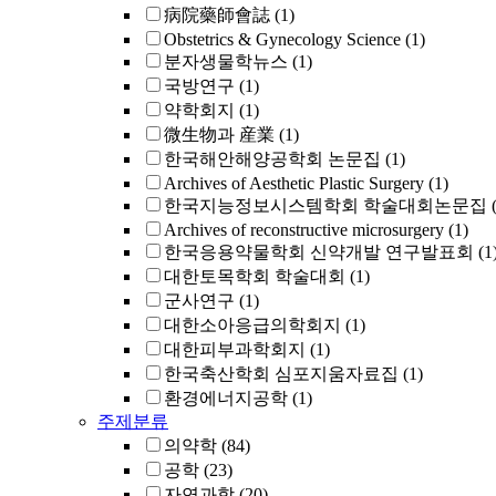
病院藥師會誌
(1)
Obstetrics & Gynecology Science
(1)
분자생물학뉴스
(1)
국방연구
(1)
약학회지
(1)
微生物과 産業
(1)
한국해안해양공학회 논문집
(1)
Archives of Aesthetic Plastic Surgery
(1)
한국지능정보시스템학회 학술대회논문집
Archives of reconstructive microsurgery
(1)
한국응용약물학회 신약개발 연구발표회
(1
대한토목학회 학술대회
(1)
군사연구
(1)
대한소아응급의학회지
(1)
대한피부과학회지
(1)
한국축산학회 심포지움자료집
(1)
환경에너지공학
(1)
주제분류
의약학
(84)
공학
(23)
자연과학
(20)