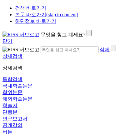
검색 바로가기
본문 바로가기(skip to content)
하단정보 바로가기
무엇을 찾고 계세요?
닫기
삭제
상세검색
상세검색
통합검색
국내학술논문
학위논문
해외학술논문
학술지
단행본
연구보고서
공개강의
버튼