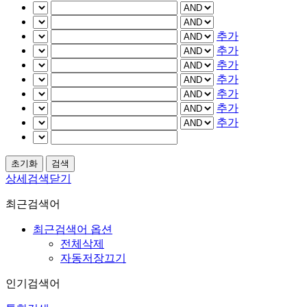
추가
추가
추가
추가
추가
추가
추가
상세검색닫기
최근검색어
최근검색어 옵션
전체삭제
자동저장끄기
인기검색어