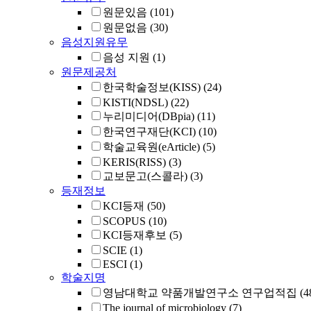
원문있음
(101)
원문없음
(30)
음성지원유무
음성 지원
(1)
원문제공처
한국학술정보(KISS)
(24)
KISTI(NDSL)
(22)
누리미디어(DBpia)
(11)
한국연구재단(KCI)
(10)
학술교육원(eArticle)
(5)
KERIS(RISS)
(3)
교보문고(스콜라)
(3)
등재정보
KCI등재
(50)
SCOPUS
(10)
KCI등재후보
(5)
SCIE
(1)
ESCI
(1)
학술지명
영남대학교 약품개발연구소 연구업적집
(4
The journal of microbiology
(7)