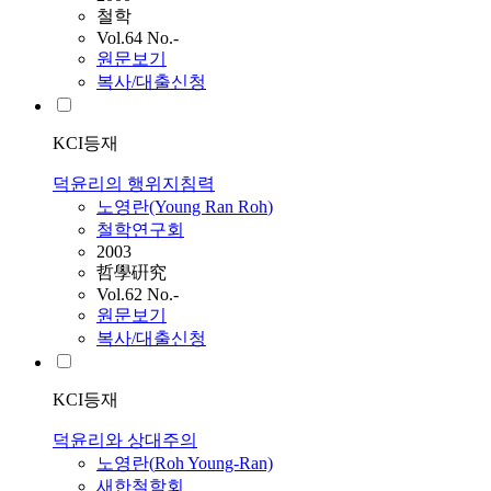
철학
Vol.64 No.-
원문보기
복사/대출신청
KCI등재
덕윤리의 행위지침력
노영란
(Young Ran
Roh
)
철학연구회
2003
哲學硏究
Vol.62 No.-
원문보기
복사/대출신청
KCI등재
덕윤리와 상대주의
노영란
(
Roh
Young-Ran)
새한철학회