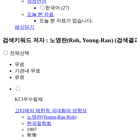
작성언어
한국어
(27)
오늘 본 자료
오늘 본 자료가 없습니다.
패싯닫기
검색키워드
저자 : 노영란(Roh, Young-Ran)
(검색결과
전체선택
무료
기관내 무료
유료
KCI우수등재
고티에의 제한적 극대화의 성향성
노영란
(Young-Ran
Roh
)
한국철학회
1997
哲學