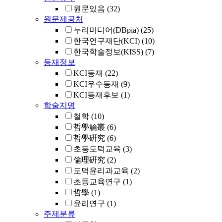
원문있음
(32)
원문제공처
누리미디어(DBpia)
(25)
한국연구재단(KCI)
(10)
한국학술정보(KISS)
(7)
등재정보
KCI등재
(22)
KCI우수등재
(9)
KCI등재후보
(1)
학술지명
철학
(10)
哲學論叢
(6)
哲學硏究
(6)
초등도덕교육
(3)
倫理硏究
(2)
도덕윤리과교육
(2)
초등교육연구
(1)
哲學
(1)
윤리연구
(1)
주제분류