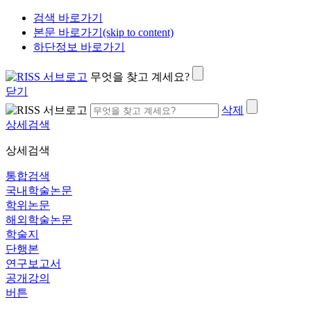
검색 바로가기
본문 바로가기(skip to content)
하단정보 바로가기
무엇을 찾고 계세요?
닫기
삭제
상세검색
상세검색
통합검색
국내학술논문
학위논문
해외학술논문
학술지
단행본
연구보고서
공개강의
버튼