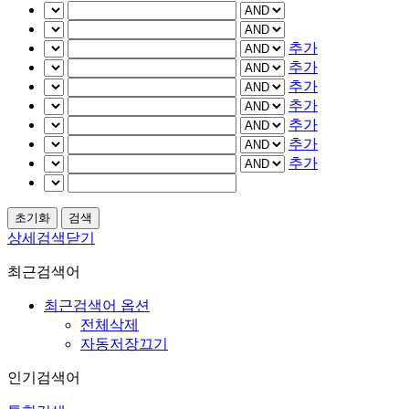
추가
추가
추가
추가
추가
추가
추가
상세검색닫기
최근검색어
최근검색어 옵션
전체삭제
자동저장끄기
인기검색어