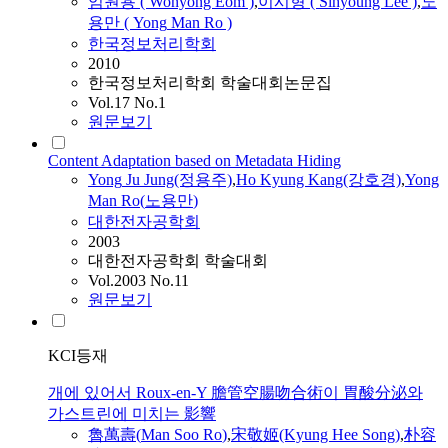
엄원용 ( Wonyong Eom )
,
이시형 ( Sihyoung Lee )
,
노
용만
(
Yong
Man
Ro
)
한국정보처리학회
2010
한국정보처리학회 학술대회논문집
Vol.17 No.1
원문보기
Content Adaptation based on Metadata Hiding
Yong
Ju Jung(정용주)
,
Ho Kyung Kang(강호경)
,
Yong
Man
Ro
(
노용만
)
대한전자공학회
2003
대한전자공학회 학술대회
Vol.2003 No.11
원문보기
KCI등재
개에 있어서 Roux-en-Y 膽管空腸吻合術이 胃酸分泌와
가스트린에 미치는 影響
魯萬壽(
Man
Soo
Ro
)
,
宋敬姬(Kyung Hee Song)
,
朴容