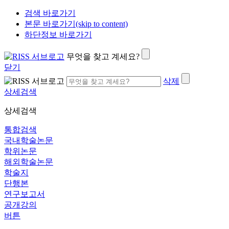
검색 바로가기
본문 바로가기(skip to content)
하단정보 바로가기
무엇을 찾고 계세요?
닫기
삭제
상세검색
상세검색
통합검색
국내학술논문
학위논문
해외학술논문
학술지
단행본
연구보고서
공개강의
버튼