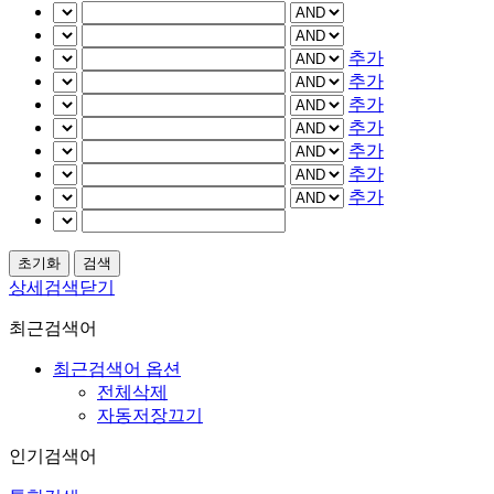
추가
추가
추가
추가
추가
추가
추가
상세검색닫기
최근검색어
최근검색어 옵션
전체삭제
자동저장끄기
인기검색어