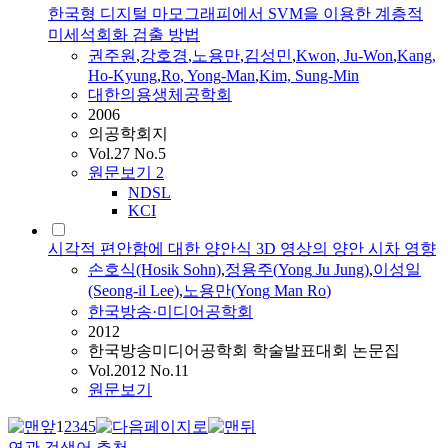
한국형 디지털 마모그래피에서 SVM을 이용한 계층적
미세석회화 검출 방법
권주원
,
강호경
,
노용만
,
김성민
,
Kwon, Ju-Won
,
Kang,
Ho-Kyung
,
Ro
,
Yong
-
Man
,
Kim, Sung-Min
대한의용생체공학회
2006
의공학회지
Vol.27 No.5
원문보기
2
NDSL
KCI
시각적 편안함에 대한 양안식 3D 영상의 양안 시차 영향
손호식(Hosik Sohn)
,
정용주(
Yong
Ju Jung)
,
이성일
(Seong-il Lee)
,
노용만
(
Yong
Man
Ro
)
한국방송·미디어공학회
2012
한국방송미디어공학회 학술발표대회 논문집
Vol.2012 No.11
원문보기
1
2
3
4
5
연관 검색어 추천