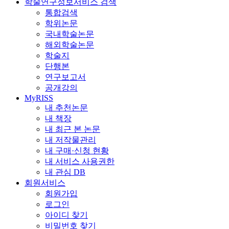
학술연구정보서비스 검색
통합검색
학위논문
국내학술논문
해외학술논문
학술지
단행본
연구보고서
공개강의
MyRISS
내 추천논문
내 책장
내 최근 본 논문
내 저작물관리
내 구매·신청 현황
내 서비스 사용권한
내 관심 DB
회원서비스
회원가입
로그인
아이디 찾기
비밀번호 찾기